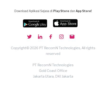
Download Aplikasi Sejasa di
Play Store
dan
App Store!
Copyright© 2026 PT RecomN Technologies, All rights
reserved
PT RecomN Technologies
Gold Coast Office
Jakarta Utara, DKI Jakarta