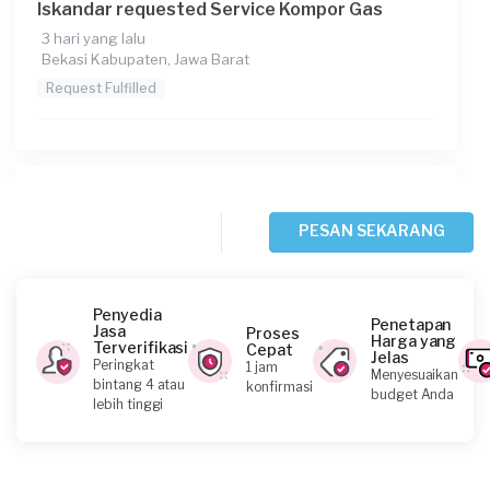
Iskandar requested Service Kompor Gas
3 hari yang lalu
Bekasi Kabupaten, Jawa Barat
Request Fulfilled
Fauzan Anandika requested Service Kompor
Gas
PESAN SEKARANG
3 hari yang lalu
Bekasi Kota, Jawa Barat
Request Fulfilled
Penyedia
Penetapan
Jasa
Proses
Harga yang
Terverifikasi
Cepat
Jelas
Peringkat
1 jam
Menyesuaikan
bintang 4 atau
konfirmasi
budget Anda
Albertus Dendy Indra Ps requested Service
lebih tinggi
Kompor Gas
4 hari yang lalu
Depok, Jawa Barat