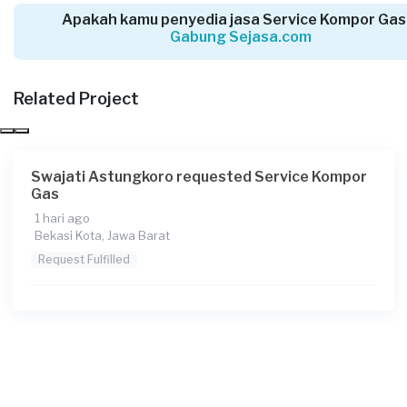
Request Fulfilled
Apakah kamu penyedia jasa Service Kompor Gas
Gabung Sejasa.com
Related Project
Angel requested Service Kompor Gas
5 hari yang lalu
Depok, Jawa Barat
Request Fulfilled
Swajati Astungkoro requested Service Kompor
Gas
1 hari ago
Bekasi Kota, Jawa Barat
Rusdian requested Service Kompor Gas
Request Fulfilled
6 hari yang lalu
Bekasi Kabupaten, Jawa Barat
Request Fulfilled