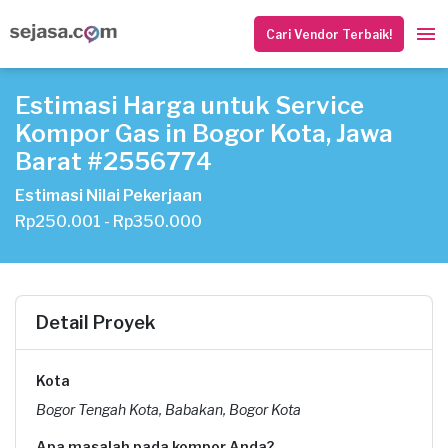
Cari Vendor Terbaik!
Estimasi Harga untuk Service
Kompor Gas in Bogor Kota, Jawa
Barat #2556774
Estimasi Nilai Pekerjaan
Rp250.001 - Rp350.000
Detail Proyek
Kota
Bogor Tengah Kota, Babakan, Bogor Kota
Apa masalah pada kompor Anda?