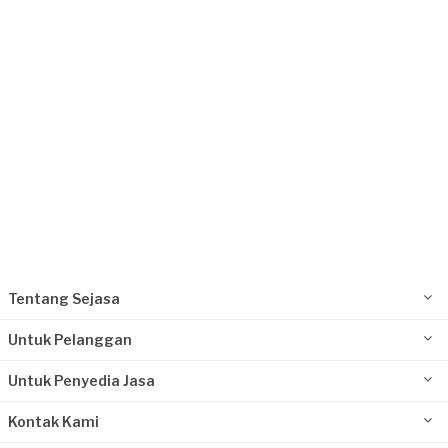
Ibu Santi requested Service Kompor Gas
7 hari yang lalu
Bekasi Kota, Jawa Barat
Request Fulfilled
Tentang Sejasa
Untuk Pelanggan
Untuk Penyedia Jasa
Kontak Kami