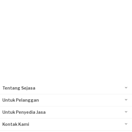
Ibu Santi requested Service Kompor Gas
6 hari yang lalu
Bekasi Kota, Jawa Barat
Request Fulfilled
Tentang Sejasa
Untuk Pelanggan
Untuk Penyedia Jasa
Kontak Kami