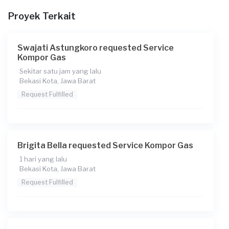
Berapa budget total untuk layanan ini?
Proyek Terkait
Rp125.000 + Rp11.000 (biaya layanan) + Rp3.850 (biaya
Transaksi)
Swajati Astungkoro requested Service
Catatan
Kompor Gas
Sekitar satu jam yang lalu
Bekasi Kota, Jawa Barat
Request Fulfilled
Brigita Bella requested Service Kompor Gas
1 hari yang lalu
Bekasi Kota, Jawa Barat
Request Fulfilled