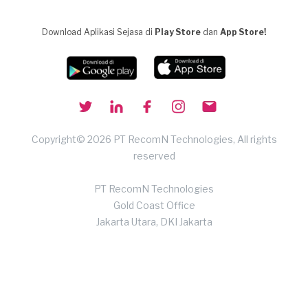
Download Aplikasi Sejasa di
Play Store
dan
App Store!
Copyright© 2026 PT RecomN Technologies, All rights
reserved
PT RecomN Technologies
Gold Coast Office
Jakarta Utara, DKI Jakarta