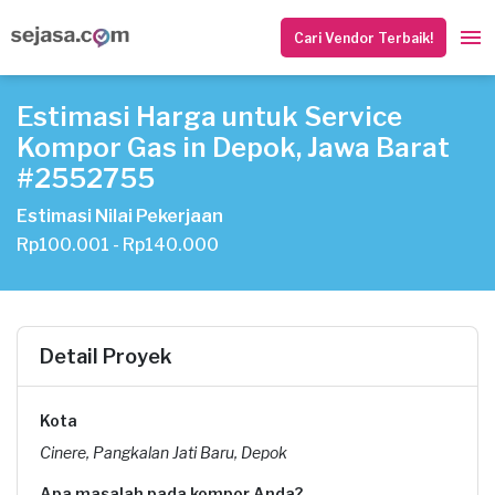
Cari Vendor Terbaik!
Estimasi Harga untuk Service
Kompor Gas in Depok, Jawa Barat
#2552755
Estimasi Nilai Pekerjaan
Rp100.001 - Rp140.000
Detail Proyek
Kota
Cinere, Pangkalan Jati Baru, Depok
Apa masalah pada kompor Anda?