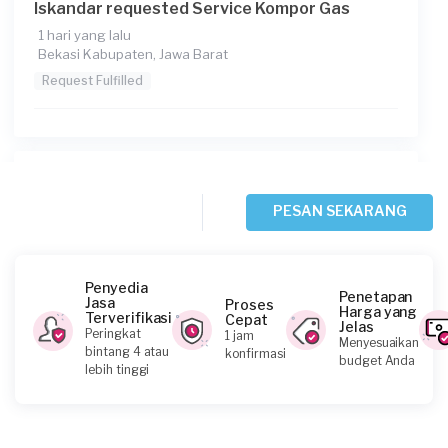
Iskandar requested Service Kompor Gas
1 hari yang lalu
Bekasi Kabupaten, Jawa Barat
Request Fulfilled
Fauzan Anandika requested Service Kompor
Gas
PESAN SEKARANG
2 hari yang lalu
Bekasi Kota, Jawa Barat
Request Fulfilled
Penyedia
Penetapan
Jasa
Proses
Harga yang
Terverifikasi
Cepat
Jelas
Peringkat
1 jam
Menyesuaikan
bintang 4 atau
konfirmasi
budget Anda
Albertus Dendy Indra Ps requested Service
lebih tinggi
Kompor Gas
3 hari yang lalu
Depok, Jawa Barat