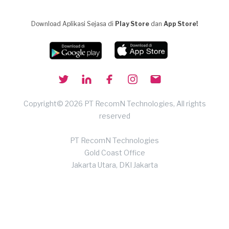
Download Aplikasi Sejasa di
Play Store
dan
App Store!
Copyright© 2026 PT RecomN Technologies, All rights
reserved
PT RecomN Technologies
Gold Coast Office
Jakarta Utara, DKI Jakarta