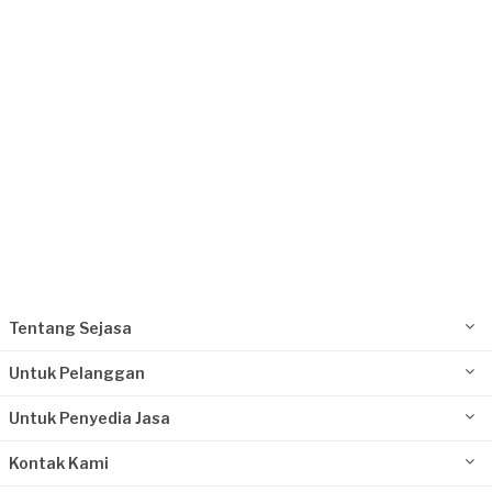
Angel requested Service Kompor Gas
8 hari yang lalu
Depok, Jawa Barat
Request Fulfilled
Tentang Sejasa
Untuk Pelanggan
Untuk Penyedia Jasa
Kontak Kami