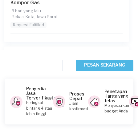
Kompor Gas
3 hari yang lalu
Bekasi Kota, Jawa Barat
Request Fulfilled
Brigita Bella requested Service Kompor Gas
5 hari yang lalu
PESAN SEKARANG
Bekasi Kota, Jawa Barat
Request Fulfilled
Penyedia
Penetapan
Jasa
Proses
Harga yang
Terverifikasi
Cepat
Jelas
Peringkat
1 jam
Menyesuaikan
Iskandar requested Service Kompor Gas
bintang 4 atau
konfirmasi
budget Anda
lebih tinggi
5 hari yang lalu
Bekasi Kabupaten, Jawa Barat
Request Fulfilled