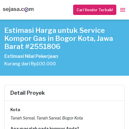
Cari Vendor Terbaik!
Estimasi Harga untuk Service
Kompor Gas in Bogor Kota, Jawa
Barat #2551806
Estimasi Nilai Pekerjaan
Kurang dari Rp100.000
Detail Proyek
Kota
Tanah Sereal, Tanah Sareal, Bogor Kota
Apa masalah pada kompor Anda?