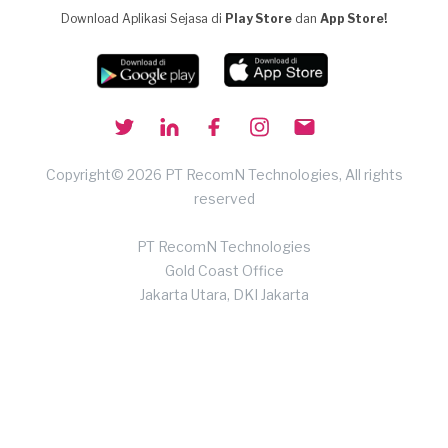
Download Aplikasi Sejasa di
Play Store
dan
App Store!
Copyright© 2026 PT RecomN Technologies, All rights
reserved
PT RecomN Technologies
Gold Coast Office
Jakarta Utara, DKI Jakarta