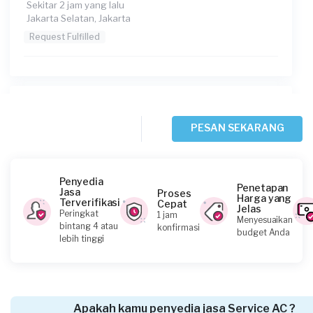
Sekitar 2 jam yang lalu
Jakarta Selatan, Jakarta
Request Fulfilled
Adilla Sasna requested Service AC
Sekitar 3 jam yang lalu
PESAN SEKARANG
Jakarta Timur, Jakarta
Request Fulfilled
Penyedia
Penetapan
Jasa
Proses
Harga yang
Terverifikasi
Cepat
Jelas
Peringkat
1 jam
Menyesuaikan
Andy requested Service AC
bintang 4 atau
konfirmasi
budget Anda
lebih tinggi
Sekitar 3 jam yang lalu
Jakarta Pusat, Jakarta
Request Fulfilled
Apakah kamu penyedia jasa Service AC ?