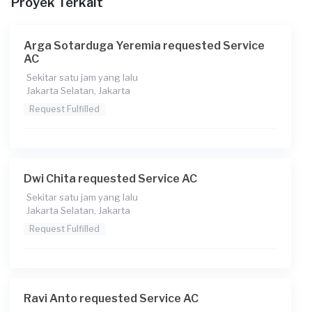
Proyek Terkait
Berapa budget total untuk layanan ini?
Rp75.000
Arga Sotarduga Yeremia requested Service
AC
Catatan
Sekitar satu jam yang lalu
AC tidak dingin, perlu bawa tangga.
Jakarta Selatan, Jakarta
Request Fulfilled
Dwi Chita requested Service AC
Sekitar satu jam yang lalu
Jakarta Selatan, Jakarta
Request Fulfilled
Ravi Anto requested Service AC