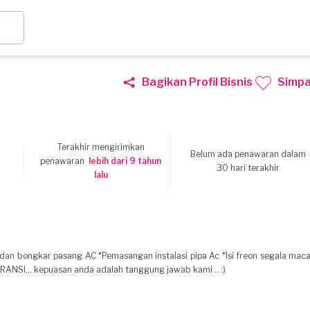
Bagikan Profil Bisnis
Simp
Terakhir mengirimkan
Belum ada penawaran dalam
6
penawaran
lebih dari 9 tahun
30 hari terakhir
lalu
g dan bongkar pasang AC *Pemasangan instalasi pipa Ac *Isi freon segala mac
ARANSI... kepuasan anda adalah tanggung jawab kami .. :)