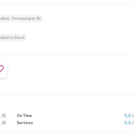
ulkas
Pemasangan AC
Jakarta Barat
0
/5
5.0
On Time
0
/5
5.0
Services