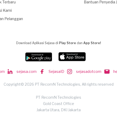
k Terbaru
Bantuan Penyedia 
si Kami
an Pelanggan
Download Aplikasi Sejasa di
Play Store
dan
App Store!
com
sejasa.com
SejasaID
sejasadotcom
h
Copyright© 2026 PT RecomN Technologies, All rights reserved
PT RecomN Technologies
Gold Coast Office
Jakarta Utara, DKI Jakarta