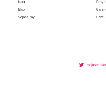
Karir
Proye
Blog
Garan
SejasaPay
Bantu
sejasadot