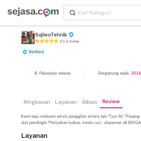
SujiwoTehnik
5.0
(2 review)
Verified
6
Pekerjaan selesai
Bergabung sejak
201
Review
Ringkasan
Layanan
Album
Kami siap melayani servis panggilan antara lain *Cuci AC *Pasan
alat pendingin *Perbaikan kulkas, mesin cuci , dispenser dll BERG
Layanan