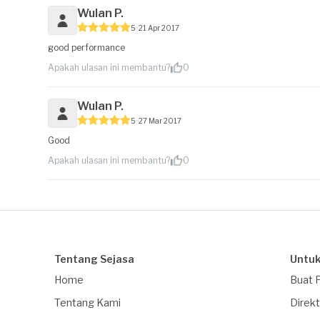
Wulan P.
5
21 Apr 2017
good performance
Apakah ulasan ini membantu?
0
Wulan P.
5
27 Mar 2017
Good
Apakah ulasan ini membantu?
0
Tentang Sejasa
Untuk
Home
Buat 
Tentang Kami
Direkt