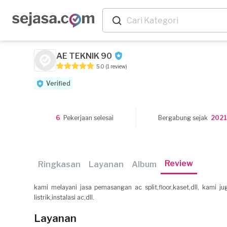
AE TEKNIK 90
5.0
(1 review)
Verified
6
Pekerjaan selesai
Bergabung sejak
202
Review
Ringkasan
Layanan
Album
kami melayani jasa pemasangan ac split,floor,kaset,dll, kami j
listrik,instalasi ac,dll.
Layanan