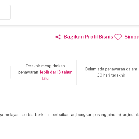
Bagikan Profil Bisnis
Simp
Terakhir mengirimkan
Belum ada penawaran dalam
1
penawaran
lebih dari 3 tahun
30 hari terakhir
lalu
uga melayani serbis berkala, perbaikan ac,bongkar pasang(pindah) ac,instala