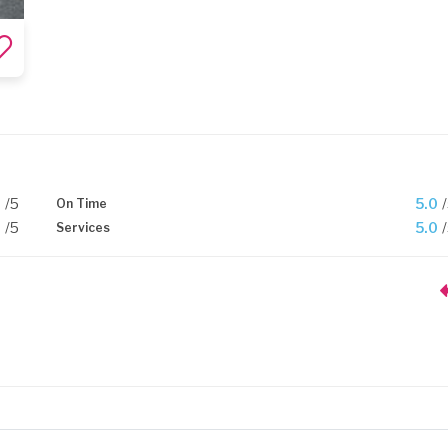
0
/5
5.0
On Time
0
/5
5.0
Services