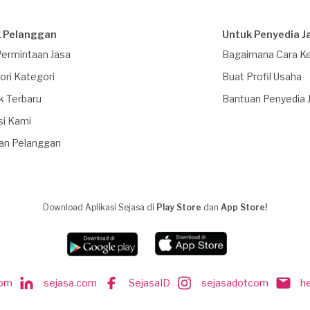
 Pelanggan
Untuk Penyedia J
Permintaan Jasa
Bagaimana Cara Ke
ori Kategori
Buat Profil Usaha
k Terbaru
Bantuan Penyedia 
si Kami
an Pelanggan
Download Aplikasi Sejasa di
Play Store
dan
App Store!
com
sejasa.com
SejasaID
sejasadotcom
h