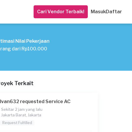
Cari Vendor Terbaik!
Masuk
Daftar
timasi Nilai Pekerjaan
rang dari Rp100.000
royek Terkait
Ivan632 requested Service AC
Sekitar 2 jam yang lalu
Jakarta Barat, Jakarta
Request Fulfilled