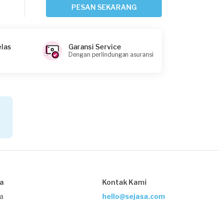
Jakarta Selatan, Jakarta
PESAN SEKARANG
Request Fulfilled
elas
Garansi Service
Dengan perlindungan asuransi
Emir requested Service AC
Sekitar 6 jam yang lalu
Jakarta Timur, Jakarta
Request Fulfilled
Ryan Adi Tamas requested Service AC
Sekitar 6 jam yang lalu
Jakarta Timur, Jakarta
sa
Kontak Kami
Request Fulfilled
ja
hello@sejasa.com