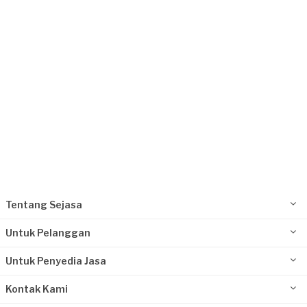
Jakarta Timur, Jakarta
Request Fulfilled
Randy Ibrahim requested Pembatas Ruangan
& Partisi
Sekitar 2 bulan yang lalu
Jakarta Selatan, Jakarta
Request Fulfilled
Kurang dari Rp1.000.000
Tentang Sejasa
Untuk Pelanggan
Untuk Penyedia Jasa
Kontak Kami