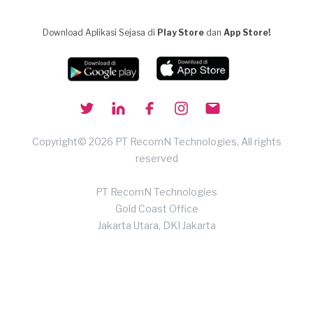
Download Aplikasi Sejasa di
Play Store
dan
App Store!
Copyright© 2026 PT RecomN Technologies, All rights
reserved
PT RecomN Technologies
Gold Coast Office
Jakarta Utara, DKI Jakarta