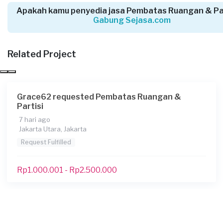
Ramos Johan Sebastian requested Pembatas
Apakah kamu penyedia jasa Pembatas Ruangan & Par
Ruangan & Partisi
Gabung Sejasa.com
21 hari yang lalu
Jakarta Selatan, Jakarta
Related Project
Request Fulfilled
Grace62 requested Pembatas Ruangan &
Dina Fadillah requested Pembatas Ruangan &
Partisi
Partisi
7 hari ago
23 hari yang lalu
Jakarta Utara, Jakarta
Jakarta Selatan, Jakarta
Request Fulfilled
Request Fulfilled
Rp1.000.001 - Rp2.500.000
Kurang dari Rp1.000.000
Mine requested Pembatas Ruangan & Partisi
Sekitar sebulan yang lalu