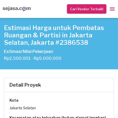
Cari Vendor Terbaik!
Estimasi Harga untuk Pembatas
Ruangan & Partisi in Jakarta
Selatan, Jakarta #2386538
Estimasi Nilai Pekerjaan
Rp2.500.001 - Rp5.000.000
Detail Proyek
Kota
Jakarta Selatan
Kecamatan atau kelurahan (bukan alamat lengkap)