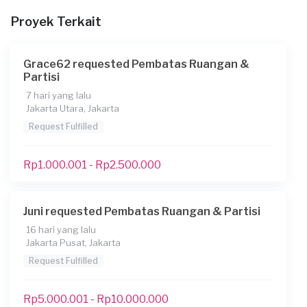
Informasi tambahan
Proyek Terkait
Berapa budget total untuk layanan ini?
Rp2.500.001 - Rp5.000.000
Grace62 requested Pembatas Ruangan &
Partisi
Konsumen ini menggunakan
7 hari yang lalu
Jakarta Utara, Jakarta
Request Fulfilled
Rp1.000.001 - Rp2.500.000
Juni requested Pembatas Ruangan & Partisi
16 hari yang lalu
Jakarta Pusat, Jakarta
Request Fulfilled
Rp5.000.001 - Rp10.000.000