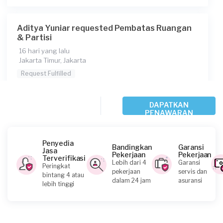
Aditya Yuniar requested Pembatas Ruangan
& Partisi
16 hari yang lalu
Jakarta Timur, Jakarta
Request Fulfilled
DAPATKAN
PENAWARAN
Pratomo requested Pembatas Ruangan &
Partisi
Penyedia
17 hari yang lalu
Bandingkan
Garansi
Jasa
Pekerjaan
Pekerjaan
Jakarta Timur, Jakarta
Terverifikasi
Lebih dari 4
Garansi
Peringkat
Request Fulfilled
pekerjaan
servis dan
bintang 4 atau
dalam 24 jam
asuransi
lebih tinggi
Kurang dari Rp1.000.000