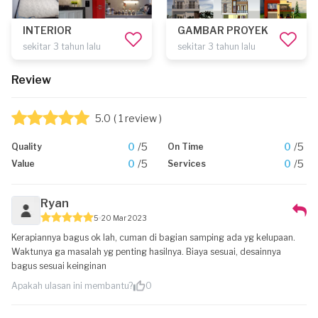
INTERIOR
GAMBAR PROYEK
sekitar 3 tahun lalu
sekitar 3 tahun lalu
Review
5.0
( 1 review )
0
/5
0
/5
Quality
On Time
0
/5
0
/5
Value
Services
Ryan
5
20 Mar 2023
Kerapiannya bagus ok lah, cuman di bagian samping ada yg kelupaan.
Waktunya ga masalah yg penting hasilnya. Biaya sesuai, desainnya
bagus sesuai keinginan
Apakah ulasan ini membantu?
0