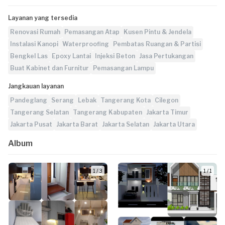
Layanan yang tersedia
Renovasi Rumah
Pemasangan Atap
Kusen Pintu & Jendela
Instalasi Kanopi
Waterproofing
Pembatas Ruangan & Partisi
Bengkel Las
Epoxy Lantai
Injeksi Beton
Jasa Pertukangan
Buat Kabinet dan Furnitur
Pemasangan Lampu
Jangkauan layanan
Pandeglang
Serang
Lebak
Tangerang Kota
Cilegon
Tangerang Selatan
Tangerang Kabupaten
Jakarta Timur
Jakarta Pusat
Jakarta Barat
Jakarta Selatan
Jakarta Utara
Album
1 / 3
1 / 1