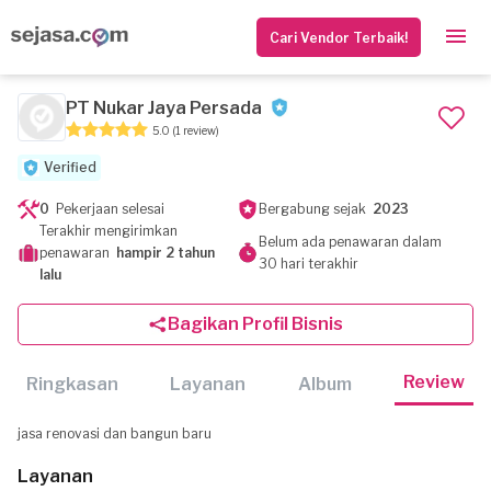
Cari Vendor Terbaik!
PT Nukar Jaya Persada
5.0
(1 review)
Verified
0
Pekerjaan selesai
Bergabung sejak
2023
Terakhir mengirimkan
Belum ada penawaran dalam
penawaran
hampir 2 tahun
30 hari terakhir
lalu
Bagikan Profil Bisnis
Review
Ringkasan
Layanan
Album
jasa renovasi dan bangun baru
Layanan