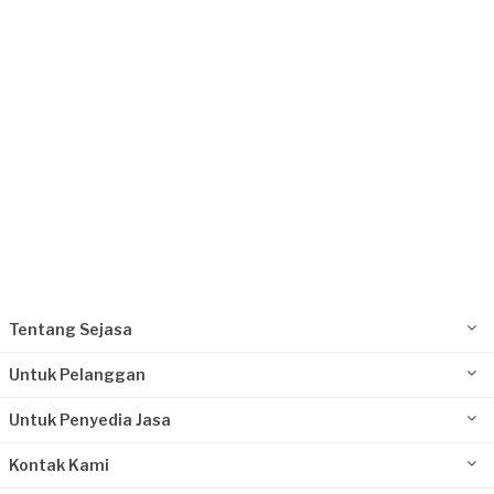
Jakarta Timur, Jakarta
Request Fulfilled
Randy Ibrahim requested Pembatas Ruangan
& Partisi
Sekitar 2 bulan yang lalu
Jakarta Selatan, Jakarta
Request Fulfilled
Kurang dari Rp1.000.000
Tentang Sejasa
Untuk Pelanggan
Untuk Penyedia Jasa
Kontak Kami