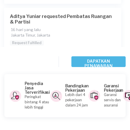
Aditya Yuniar requested Pembatas Ruangan
& Partisi
16 hari yang lalu
Jakarta Timur, Jakarta
Request Fulfilled
DAPATKAN
PENAWARAN
Pratomo requested Pembatas Ruangan &
Partisi
Penyedia
17 hari yang lalu
Bandingkan
Garansi
Jasa
Pekerjaan
Pekerjaan
Jakarta Timur, Jakarta
Terverifikasi
Lebih dari 4
Garansi
Peringkat
Request Fulfilled
pekerjaan
servis dan
bintang 4 atau
dalam 24 jam
asuransi
lebih tinggi
Kurang dari Rp1.000.000