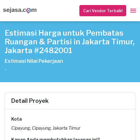
Cari Vendor Terbaik!
Estimasi Harga untuk Pembatas
Ruangan & Partisi in Jakarta Timur,
Jakarta #2482001
Estimasi Nilai Pekerjaan
-
Detail Proyek
Kota
Cipayung, Cipayung, Jakarta Timur
Kapan Anda membutuhkan layanan ini?