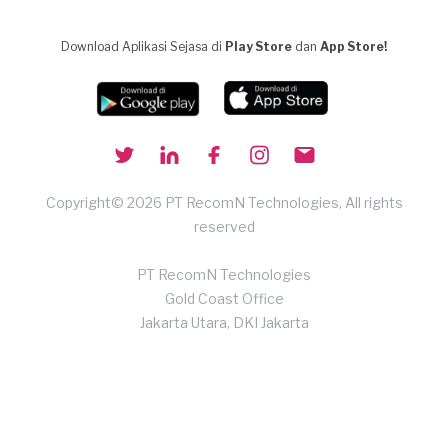
Download Aplikasi Sejasa di
Play Store
dan
App Store!
Copyright© 2026 PT RecomN Technologies, All rights
reserved
PT RecomN Technologies
Gold Coast Office
Jakarta Utara, DKI Jakarta