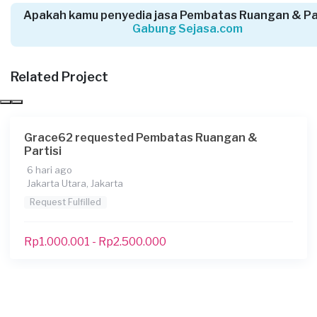
Ramos Johan Sebastian requested Pembatas
Apakah kamu penyedia jasa Pembatas Ruangan & Par
Ruangan & Partisi
Gabung Sejasa.com
21 hari yang lalu
Jakarta Selatan, Jakarta
Related Project
Request Fulfilled
Grace62 requested Pembatas Ruangan &
Dina Fadillah requested Pembatas Ruangan &
Partisi
Partisi
6 hari ago
23 hari yang lalu
Jakarta Utara, Jakarta
Jakarta Selatan, Jakarta
Request Fulfilled
Request Fulfilled
Rp1.000.001 - Rp2.500.000
Kurang dari Rp1.000.000
Mine requested Pembatas Ruangan & Partisi
Sekitar sebulan yang lalu