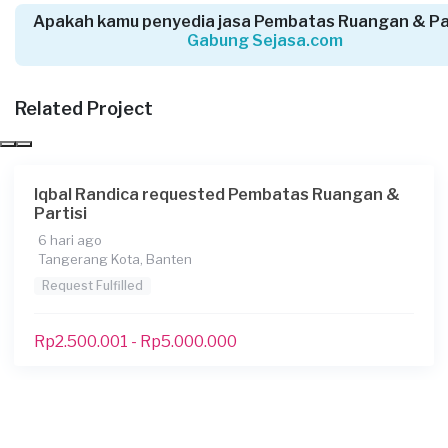
Apakah kamu penyedia jasa Pembatas Ruangan & Par
Julisa Then requested Pembatas Ruangan &
Gabung Sejasa.com
Partisi
4 bulan yang lalu
Tangerang Kabupaten, Banten
Related Project
Request Fulfilled
Iqbal Randica requested Pembatas Ruangan &
Partisi
Sarah requested Pembatas Ruangan &
6 hari ago
Partisi
Tangerang Kota, Banten
5 bulan yang lalu
Request Fulfilled
Tangerang Kabupaten, Banten
Request Fulfilled
Rp2.500.001 - Rp5.000.000
Nova requested Pembatas Ruangan & Partisi
5 bulan yang lalu