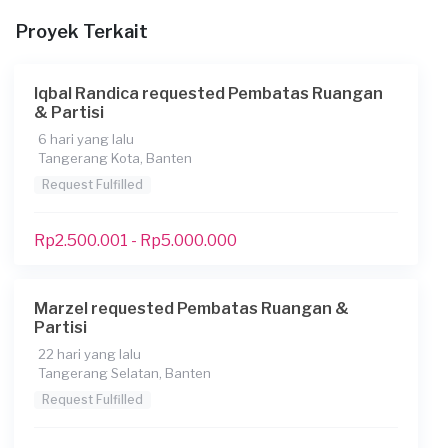
Informasi tambahan
Proyek Terkait
sy mau bikin sekat partisi gypsum 2 sisi. 2 sekat partisi
berukuran 2x2 meter. jd total keseluruhan 8 mtr
pengerjaan. saya disini mau tanya brp biaya nya terlebih
Iqbal Randica requested Pembatas Ruangan
dahulu. kalau cocok budget, baru saya minta dikerjakan
& Partisi
🙏
6 hari yang lalu
Tangerang Kota, Banten
Berapa budget total untuk layanan ini?
Request Fulfilled
Kurang dari Rp1.000.000
Rp2.500.001 - Rp5.000.000
Marzel requested Pembatas Ruangan &
Partisi
22 hari yang lalu
Tangerang Selatan, Banten
Request Fulfilled