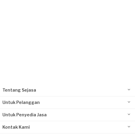
Tangerang Kabupaten, Banten
Request Fulfilled
Kurang dari Rp1.000.000
Christian Lu requested Pembatas Ruangan &
Partisi
6 bulan yang lalu
Tangerang Kabupaten, Banten
Request Fulfilled
Tentang Sejasa
Rp10.000.001 - Rp25.000.000
Untuk Pelanggan
Untuk Penyedia Jasa
Kontak Kami