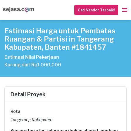
Cari Vendor Terbaik!
Estimasi Harga untuk Pembatas
Ruangan & Partisi in Tangerang
Kabupaten, Banten #1841457
Estimasi Nilai Pekerjaan
Kurang dari Rp1.000.000
Detail Proyek
Kota
Tangerang Kabupaten
Kecamatan atau kelurahan (bukan alamat lengkap)