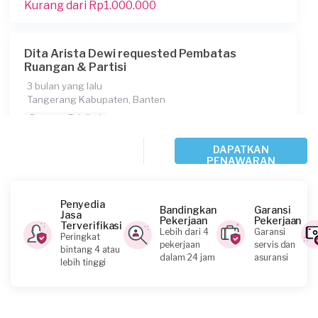
Kurang dari Rp1.000.000
Dita Arista Dewi requested Pembatas
Ruangan & Partisi
3 bulan yang lalu
Tangerang Kabupaten, Banten
Request Fulfilled
DAPATKAN
Rp2.500.001 - Rp5.000.000
PENAWARAN
Penyedia
Vivi requested Pembatas Ruangan & Partisi
Bandingkan
Garansi
Jasa
Pekerjaan
Pekerjaan
3 bulan yang lalu
Terverifikasi
Lebih dari 4
Garansi
Peringkat
Tangerang Kabupaten, Banten
pekerjaan
servis dan
bintang 4 atau
dalam 24 jam
asuransi
Request Fulfilled
lebih tinggi
Rp10.000.001 - Rp25.000.000