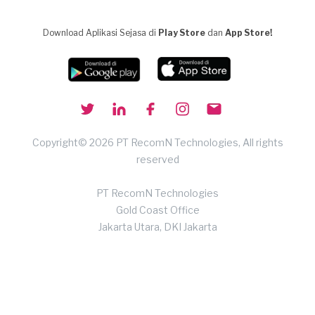
Download Aplikasi Sejasa di
Play Store
dan
App Store!
Copyright© 2026 PT RecomN Technologies, All rights
reserved
PT RecomN Technologies
Gold Coast Office
Jakarta Utara, DKI Jakarta