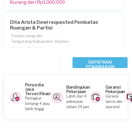
Kurang dari Rp1.000.000
Dita Arista Dewi requested Pembatas
Ruangan & Partisi
3 bulan yang lalu
Tangerang Kabupaten, Banten
Request Fulfilled
DAPATKAN
Rp2.500.001 - Rp5.000.000
PENAWARAN
Penyedia
Julisa Then requested Pembatas Ruangan &
Bandingkan
Garansi
Jasa
Partisi
Pekerjaan
Pekerjaan
Terverifikasi
Lebih dari 4
Garansi
Peringkat
4 bulan yang lalu
pekerjaan
servis dan
bintang 4 atau
Tangerang Kabupaten, Banten
dalam 24 jam
asuransi
lebih tinggi
Request Fulfilled