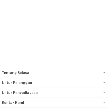
6 bulan yang lalu
Tangerang Kabupaten, Banten
Request Fulfilled
Rp10.000.001 - Rp25.000.000
Bunda Soleha requested Pembatas Ruangan
& Partisi
6 bulan yang lalu
Tangerang Selatan, Banten
Request Fulfilled
Tentang Sejasa
Kurang dari Rp1.000.000
Untuk Pelanggan
Untuk Penyedia Jasa
Kontak Kami