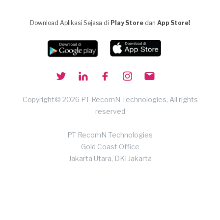
Download Aplikasi Sejasa di
Play Store
dan
App Store!
Copyright© 2026 PT RecomN Technologies, All rights
reserved
PT RecomN Technologies
Gold Coast Office
Jakarta Utara, DKI Jakarta