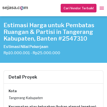
Cari Vendor Terbaik!
Estimasi Harga untuk Pembatas
Ruangan & Partisi in Tangerang
Kabupaten, Banten #2547310
Estimasi Nilai Pekerjaan
Rp10.000.001 - Rp25.000.000
Detail Proyek
Kota
Tangerang Kabupaten
Kecamatan atau kelurahan (bukan alamat lengkap)