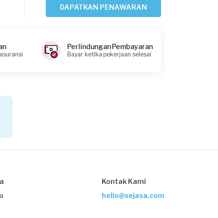
Rp5.000.001 - Rp10.000.000
DAPATKAN PENAWARAN
Syamsul Maarif requested Kontraktor
Bangunan
an
Perlindungan Pembayaran
 asuransi
Bayar ketika pekerjaan selesai
9 bulan yang lalu
Gresik, Jawa Timur
Request Fulfilled
Jalu Wicaksono requested Kontraktor
Bangunan
10 bulan yang lalu
Madiun, Jawa Timur
Request Fulfilled
sa
Kontak Kami
ja
hello@sejasa.com
Rp50.000.001 - Rp100.000.000