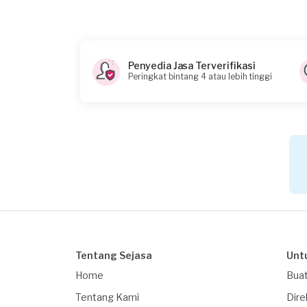
40 m2
Deskripsikan secara lebih lengkap tentang
Perluasan Ruangan
Penyedia Jasa Terverifikasi
Peringkat bintang 4 atau lebih tinggi
Kapan anda membutuhkan layanan
16/04/2021
Informasi tambahan
Berapa budget total untuk layanan ini?
Rp 50.000.001 - 100.000.000
Apakah Anda Membutuhkan Pinjaman
Tidak
Tentang Sejasa
Unt
Home
Buat
Tentang Kami
Dire