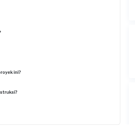
?
royek ini?
struksi?
rjakan (m2)?