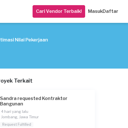
Cari Vendor Terbaik!
Masuk
Daftar
timasi Nilai Pekerjaan
royek Terkait
Sandra requested Kontraktor
Bangunan
4 hari yang lalu
Jombang, Jawa Timur
Request Fulfilled