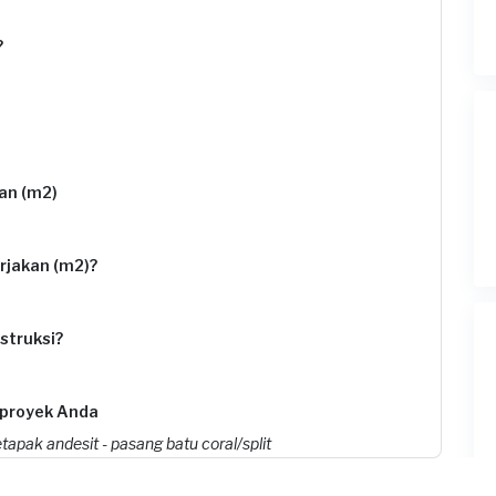
?
an (m2)
rjakan (m2)?
struksi?
 proyek Anda
tapak andesit - ⁠pasang batu coral/split
royek ini?