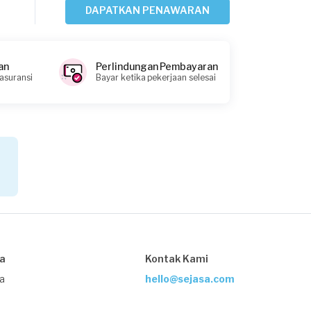
Rp5.000.001 - Rp10.000.000
DAPATKAN PENAWARAN
Syamsul Maarif requested Kontraktor
Bangunan
an
Perlindungan Pembayaran
 asuransi
Bayar ketika pekerjaan selesai
9 bulan yang lalu
Gresik, Jawa Timur
Request Fulfilled
Jalu Wicaksono requested Kontraktor
Bangunan
10 bulan yang lalu
Madiun, Jawa Timur
Request Fulfilled
sa
Kontak Kami
ja
hello@sejasa.com
Rp50.000.001 - Rp100.000.000