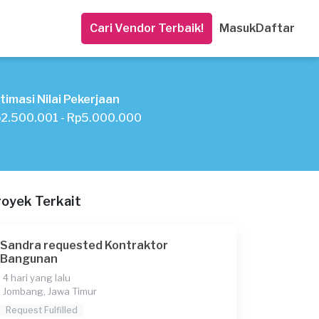
Cari Vendor Terbaik!
Masuk
Daftar
timasi Nilai Pekerjaan
2.500.001 - Rp5.000.000
royek Terkait
Sandra requested Kontraktor
Bangunan
4 hari yang lalu
Jombang, Jawa Timur
Request Fulfilled