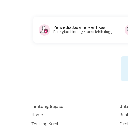
Ya (harap lampirkan)
Tambahkan lampiran untuk membantu kam
Apakah Anda membutuhkan pinjaman?
Penyedia Jasa Terverifikasi
Peringkat bintang 4 atau lebih tinggi
Tidak
Apakah pekerjaan ini untuk badan / perus
Tidak
Kapan Anda membutuhkan layanan?
15-04-2025
*Perkiraan budget untuk pekerjaan ini
-
Berapa budget total untuk layanan ini?
Tentang Sejasa
Unt
Rp2.500.001 - Rp5.000.000
Home
Buat
Catatan
Tentang Kami
Dire