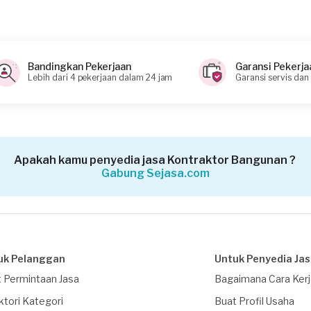
i memahami keinginan Anda
Bandingkan Pekerjaan
Garansi Pekerja
Lebih dari 4 pekerjaan dalam 24 jam
Garansi servis dan
ahaan dan membutuhkan faktur pajak dan PPh23?
Apakah kamu penyedia jasa Kontraktor Bangunan ?
Gabung Sejasa.com
uk Pelanggan
Untuk Penyedia Ja
 Permintaan Jasa
Bagaimana Cara Ker
ktori Kategori
Buat Profil Usaha