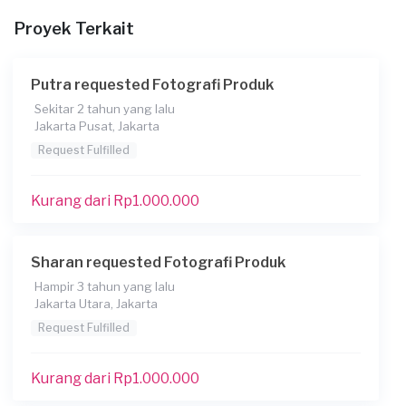
Proyek Terkait
Apakah Anda ingin mencetak hasil foto?
Tidak
Putra requested Fotografi Produk
Kapan Anda membutuhkan layanan?
Sekitar 2 tahun yang lalu
21-01-2025
Jakarta Pusat, Jakarta
Informasi tambahan
Request Fulfilled
produk makanan, seperti bakmi dan ayam goreng untuk
dpasang di menu / spanduk warung
Kurang dari Rp1.000.000
Berapa budget total untuk layanan ini?
Kurang dari Rp1.000.000
Sharan requested Fotografi Produk
Hampir 3 tahun yang lalu
Jakarta Utara, Jakarta
Request Fulfilled
Kurang dari Rp1.000.000