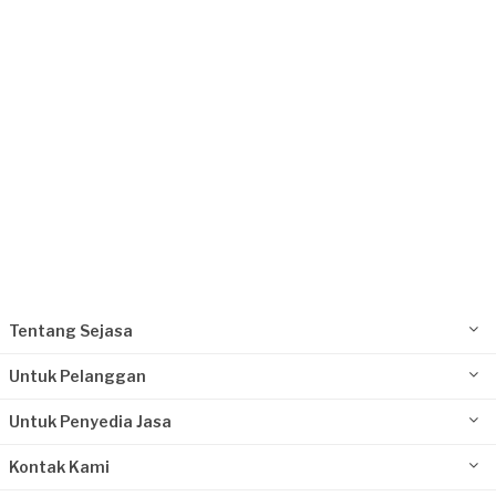
Kurang dari Rp 1.000.000
Issyla requested Fotografi Produk
Sekitar 4 tahun yang lalu
Jakarta Selatan, Jakarta
Request Fulfilled
Kurang dari Rp 1.000.000
Tentang Sejasa
Untuk Pelanggan
Untuk Penyedia Jasa
Kontak Kami