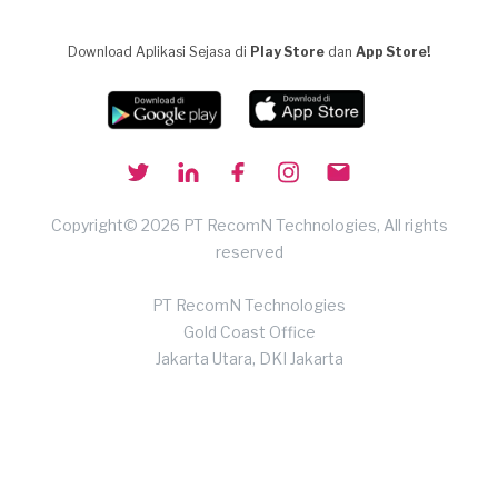
Download Aplikasi Sejasa di
Play Store
dan
App Store!
Copyright© 2026 PT RecomN Technologies, All rights
reserved
PT RecomN Technologies
Gold Coast Office
Jakarta Utara, DKI Jakarta