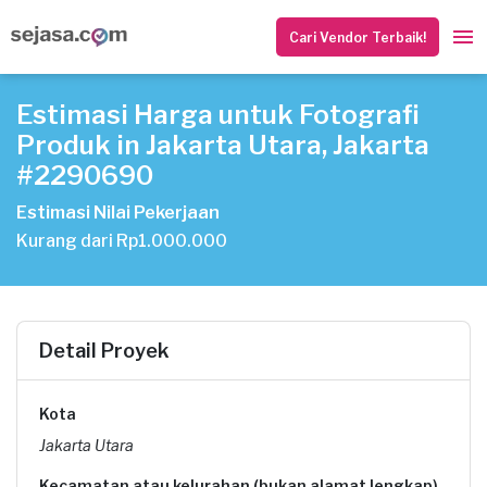
Cari Vendor Terbaik!
Estimasi Harga untuk Fotografi
Produk in Jakarta Utara, Jakarta
#2290690
Estimasi Nilai Pekerjaan
Kurang dari Rp1.000.000
Detail Proyek
Kota
Jakarta Utara
Kecamatan atau kelurahan (bukan alamat lengkap)