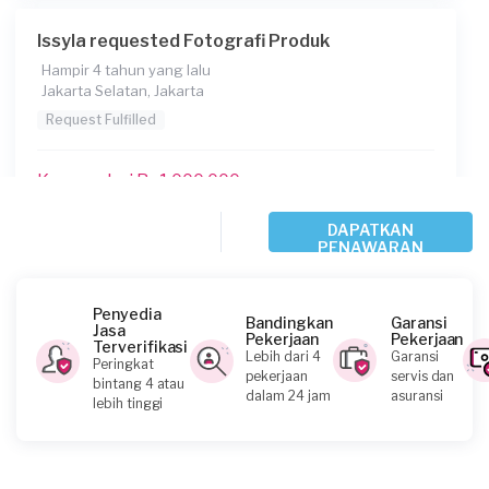
Issyla requested Fotografi Produk
Hampir 4 tahun yang lalu
Jakarta Selatan, Jakarta
Request Fulfilled
Kurang dari Rp1.000.000
DAPATKAN
PENAWARAN
Ericayohana requested Fotografi Produk
Hampir 4 tahun yang lalu
Jakarta Timur, Jakarta
Penyedia
Bandingkan
Garansi
Jasa
Request Fulfilled
Pekerjaan
Pekerjaan
Terverifikasi
Lebih dari 4
Garansi
Peringkat
pekerjaan
servis dan
bintang 4 atau
Kurang dari Rp1.000.000
dalam 24 jam
asuransi
lebih tinggi
Nur requested Fotografi Produk