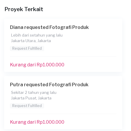
100 – 500
Proyek Terkait
Apakah foto Anda akan membutuhkan latar
belakang putih?
Diana requested Fotografi Produk
Saya butuh rekomendasi
Lebih dari setahun yang lalu
Dimana lokasi pengambilan gambar?
Jakarta Utara, Jakarta
Indoor
Request Fulfilled
Apakah Anda membutuhkan editing foto
Kurang dari Rp1.000.000
Saya butuh rekomendasi
Apakah Anda ingin mencetak hasil foto?
Putra requested Fotografi Produk
Tidak
Sekitar 2 tahun yang lalu
Kapan Anda membutuhkan layanan?
Jakarta Pusat, Jakarta
10-10-2023
Request Fulfilled
Informasi tambahan
Kurang dari Rp1.000.000
barang saya accessories dan pakain.