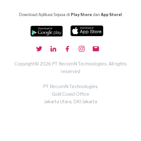
Download Aplikasi Sejasa di
Play Store
dan
App Store!
Copyright© 2026 PT RecomN Technologies, All rights
reserved
PT RecomN Technologies
Gold Coast Office
Jakarta Utara, DKI Jakarta