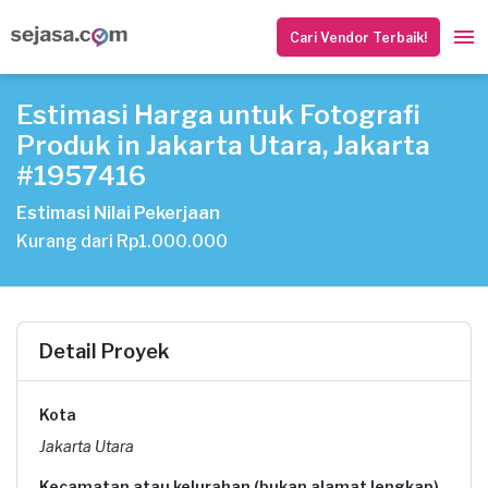
Cari Vendor Terbaik!
Estimasi Harga untuk Fotografi
Produk in Jakarta Utara, Jakarta
#1957416
Estimasi Nilai Pekerjaan
Kurang dari Rp1.000.000
Detail Proyek
Kota
Jakarta Utara
Kecamatan atau kelurahan (bukan alamat lengkap)