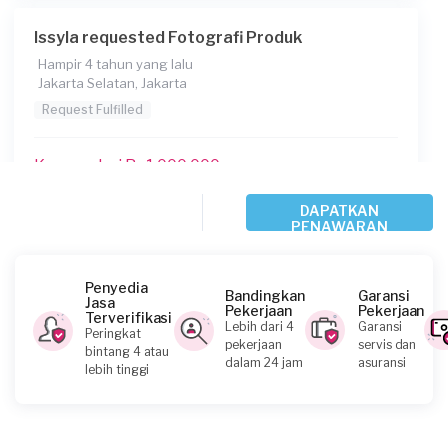
Berapa budget total untuk layanan ini?
Issyla requested Fotografi Produk
Kurang dari Rp1.000.000
Hampir 4 tahun yang lalu
Jakarta Selatan, Jakarta
Request Fulfilled
Kurang dari Rp1.000.000
DAPATKAN
PENAWARAN
Ericayohana requested Fotografi Produk
Hampir 4 tahun yang lalu
Jakarta Timur, Jakarta
Penyedia
Bandingkan
Garansi
Jasa
Request Fulfilled
Pekerjaan
Pekerjaan
Terverifikasi
Lebih dari 4
Garansi
Peringkat
pekerjaan
servis dan
bintang 4 atau
Kurang dari Rp1.000.000
dalam 24 jam
asuransi
lebih tinggi
Nur requested Fotografi Produk