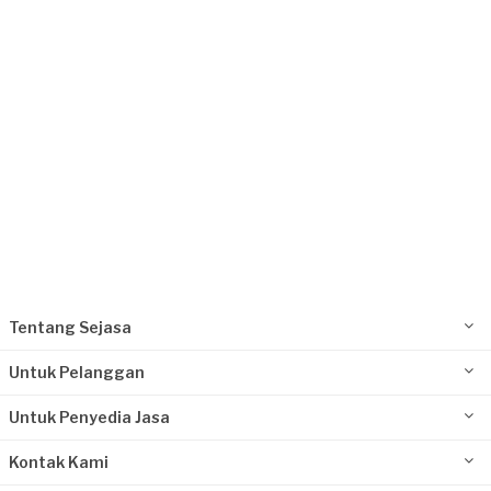
Kurang dari Rp 1.000.000
Issyla requested Fotografi Produk
Sekitar 4 tahun yang lalu
Jakarta Selatan, Jakarta
Request Fulfilled
Kurang dari Rp 1.000.000
Tentang Sejasa
Untuk Pelanggan
Untuk Penyedia Jasa
Kontak Kami