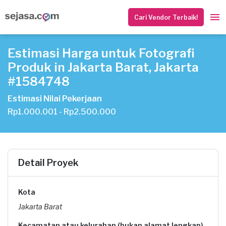
Cari Vendor Terbaik!
Estimasi Harga untuk Fotografi
Produk in Jakarta Barat, Jakarta
#1584748
Estimasi Nilai Pekerjaan
Rp1.000.001 - Rp2.500.000
Detail Proyek
Kota
Jakarta Barat
Kecamatan atau kelurahan (bukan alamat lengkap)