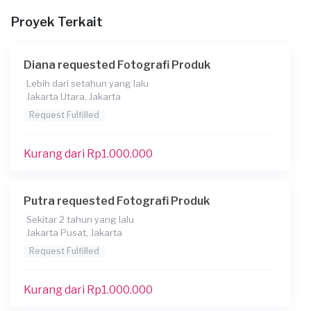
Proyek Terkait
Apakah Anda ingin mencetak hasil foto?
Tidak
Diana requested Fotografi Produk
Kapan Anda membutuhkan layanan?
Lebih dari setahun yang lalu
07-08-2022
Jakarta Utara, Jakarta
Informasi tambahan
Request Fulfilled
hub segera 08**********
Kurang dari Rp1.000.000
Berapa budget total untuk layanan ini?
Rp1.000.001 - Rp2.500.000
Putra requested Fotografi Produk
Sekitar 2 tahun yang lalu
Jakarta Pusat, Jakarta
Request Fulfilled
Kurang dari Rp1.000.000