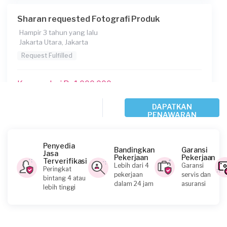
Sharan requested Fotografi Produk
Hampir 3 tahun yang lalu
Jakarta Utara, Jakarta
Request Fulfilled
Kurang dari Rp1.000.000
DAPATKAN
PENAWARAN
Issyla requested Fotografi Produk
Hampir 4 tahun yang lalu
Jakarta Selatan, Jakarta
Penyedia
Bandingkan
Garansi
Jasa
Request Fulfilled
Pekerjaan
Pekerjaan
Terverifikasi
Lebih dari 4
Garansi
Peringkat
pekerjaan
servis dan
bintang 4 atau
Kurang dari Rp1.000.000
dalam 24 jam
asuransi
lebih tinggi
Ericayohana requested Fotografi Produk