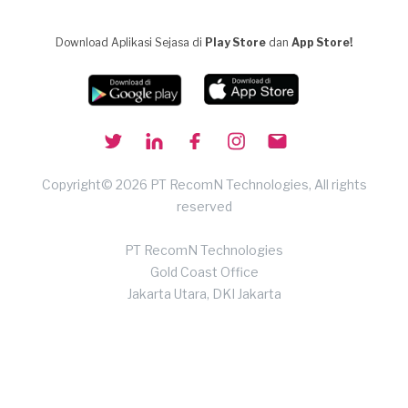
Download Aplikasi Sejasa di
Play Store
dan
App Store!
Copyright© 2026 PT RecomN Technologies, All rights
reserved
PT RecomN Technologies
Gold Coast Office
Jakarta Utara, DKI Jakarta