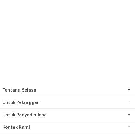
Kurang dari Rp 1.000.000
Issyla requested Fotografi Produk
Sekitar 4 tahun yang lalu
Jakarta Selatan, Jakarta
Request Fulfilled
Kurang dari Rp 1.000.000
Tentang Sejasa
Untuk Pelanggan
Untuk Penyedia Jasa
Kontak Kami