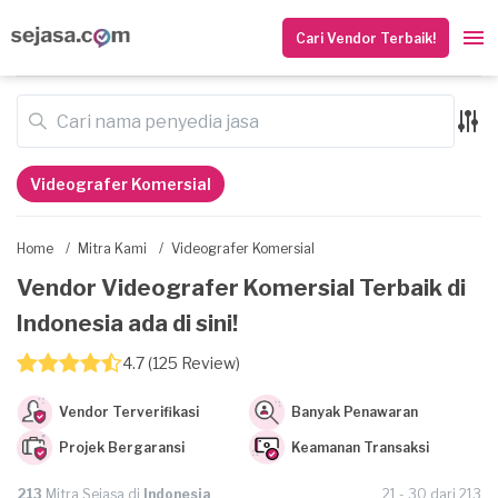
Cari Vendor Terbaik!
Videografer Komersial
Home
/
Mitra Kami
/
Videografer Komersial
Vendor Videografer Komersial Terbaik di
Indonesia ada di sini!
4.7 (125 Review)
Vendor Terverifikasi
Banyak Penawaran
Projek Bergaransi
Keamanan Transaksi
213
Mitra Sejasa di
Indonesia
21 - 30 dari 213