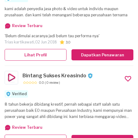
kami adalah penyedia jasa photo & video untuk individu maupun
prusahaan. dan kami telah menangani beberapa perusahaan ternama
Review Terbaru
'Belum dimulai acaranya jadi belum tau performa nya'
Trias kartikawati,
02 Jun 2018
3,0
Lihat Profil
Dapatkan Penawaran
Bintang Sukses Kreasindo
0.0
( 0 review )
Verified
8 tahun bekerja dibidang kreatif, pernah sebagai staff salah satu
perusahaan baik EO maupun Perusahaan Industry, kami mempunyai man
power yang sangat ahli dibidang ini. kami terbiasa menggarap video
event baik Teaser yang lagi trend untuk (weeding, event, inaugurasi, dll),
Review Terbaru
Weeding hingga skala industri dengan menggunakan drone untuk visual
yang mengagumkan.