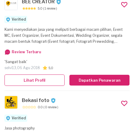
BEE CREATOR
5.0
( 1 review )
Verified
Kami menyediakan jasa yang meliputi berbagai macam pilihan, Event
MC, Event Organizer, Event Dokumentasi, Wedding Organizer, segala
macam bentuk fotografi (Event fotografi, Fotografi Prewedding,
Fotografi Wedding, Fotografi Makanan, Videografi Event, Videografi
Review Terbaru
Prewedding, Videografi Wedding, Videografi komersil), kami juga
menyediakan jasa Editing Foto maupun video, selain itu kami juga
'Sangat baik'
menyediakan jasa live streaming untuk acara apapun. Kami akan
selvi13,
06 Agu 2018
5,0
mengutamakan keingininan client, mewujudkan mimpi-mimpi client agar
tercipta menjadi mahakarya yang didambakan client. client bagi kami
Lihat Profil
Dapatkan Penawaran
Adalah keluarga yang harus diciptakan mimpi-mimpinya
Bekasi foto
0.0
( 0 review )
Verified
Jasa photography