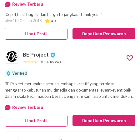
Review Terbaru
'Cepat,hasil bagus, dan harga terjangkau. Thank you...'
alex419,
04 Jun 2018
4,0
Lihat Profil
Dapatkan Penawaran
BE Project
0.0
( 0 review )
Verified
BE Project merupakan sebuah lembaga kreatif yang terbiasa
menggarap kebutuhan multimedia dan dokumentasi event-event baik
dalam skala kecil maupun besar. Dengan ini kami siap untuk mendukung
kebutuhan dokumentasi dan multimedia sesuai dengan spek dan
Review Terbaru
ekspektasi yang anda inginkan.
Lihat Profil
Dapatkan Penawaran