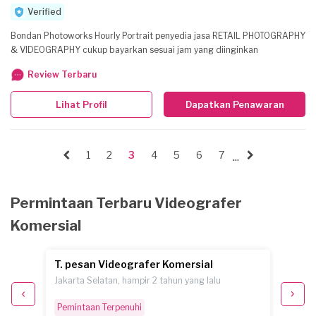
Verified
Bondan Photoworks Hourly Portrait penyedia jasa RETAIL PHOTOGRAPHY
& VIDEOGRAPHY cukup bayarkan sesuai jam yang diinginkan
Review Terbaru
Lihat Profil
Dapatkan Penawaran
1
2
3
4
5
6
7
...
Permintaan Terbaru Videografer
Komersial
T. pesan Videografer Komersial
A.G. 
Jakarta Selatan, hampir 2 tahun yang lalu
Paser, 
Pemintaan Terpenuhi
Selesa