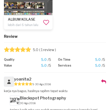
ALBUM KOLASE
lebih dari 6 tahun lalu
Review
5.0
( 1 review )
5.0
/5
5.0
/5
Quality
On Time
5.0
/5
5.0
/5
Value
Services
yoanita2
5
30 Agu 2016
kerja nya bagus, hasilnya rapihm tepat waktu
Blackspot Photography
30 Agu 2016
terima kasih mba yoa sudah mempercayakannya kepada kami,