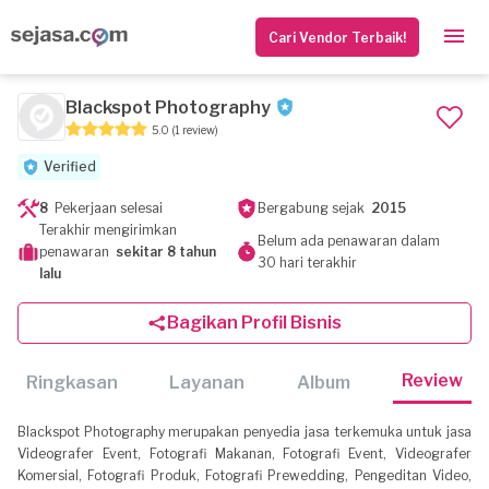
Cari Vendor Terbaik!
Blackspot Photography
5.0
(1 review)
Verified
8
Pekerjaan selesai
Bergabung sejak
2015
Terakhir mengirimkan
Belum ada penawaran dalam
penawaran
sekitar 8 tahun
30 hari terakhir
lalu
Bagikan Profil Bisnis
Review
Ringkasan
Layanan
Album
Blackspot Photography merupakan penyedia jasa terkemuka untuk jasa
Videografer Event, Fotografi Makanan, Fotografi Event, Videografer
Komersial, Fotografi Produk, Fotografi Prewedding, Pengeditan Video,