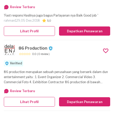
selalu update dan terus berinovasi dalam bidang photography baik dari
Review Terbaru
segi alat, hasil akhir, dan tenaga-tenaga profesional yang fresh dan
berkualitas, dengan standart broadcsting. dan kami dapat memenuhi
'Fast respons Hasilnya juga bagus Parlayanan nya Baik Good job '
seluruh kebutuhan dokumentasi yang klien inginkan.
rahman129,
05 Des 2018
5,0
Lihat Profil
Dapatkan Penawaran
86 Production
0.0
( 0 review )
Verified
86 production merupakan sebuah perusahaan yang berserk dalam dun
entertainment yaitu : 1. Event Organizer 2. Commercial Video 3.
Commercial Foto 4. Exhibition Contractor 86 production di bawah
naungan PT. Satria Persada Bersama dengan npwp 02.699.970.6-
Review Terbaru
609.000
Lihat Profil
Dapatkan Penawaran