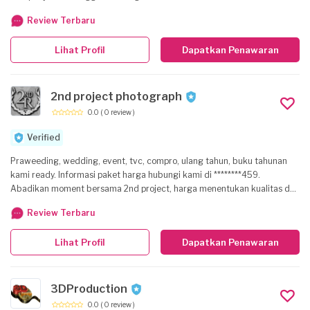
untuk menopang unsur estetika suatu acara, kami juga menyediakan
Review Terbaru
jasa dekorasi untuk memperdalam suasana dan momen indah yang
diimpikan pada suatu kegiatan. Dengan setiap layanan ini, kami dapat
Lihat Profil
Dapatkan Penawaran
membantu anda untuk mengabadikan setiap momen terbaik.
2nd project photograph
0.0
( 0 review )
Verified
Praweeding, wedding, event, tvc, compro, ulang tahun, buku tahunan
kami ready. Informasi paket harga hubungi kami di ********459.
Abadikan moment bersama 2nd project, harga menentukan kualitas dan
nikmati bonus yg kami berikan. Segera hubungi kami di jamin hasil yg
Review Terbaru
kami berikan akan membuat anda puas!! #salamjepret
Lihat Profil
Dapatkan Penawaran
3DProduction
0.0
( 0 review )