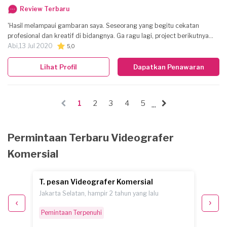
dan sebagainya.
Review Terbaru
'Hasil melampaui gambaran saya. Seseorang yang begitu cekatan
profesional dan kreatif di bidangnya. Ga ragu lagi, project berikutnya
akan saya limpahkan ke agan yang satu ini lagi. '
Abi,
13 Jul 2020
5,0
Lihat Profil
Dapatkan Penawaran
1
2
3
4
5
...
Permintaan Terbaru Videografer
Komersial
T. pesan Videografer Komersial
A.G. 
Jakarta Selatan, hampir 2 tahun yang lalu
Paser, 
Pemintaan Terpenuhi
Selesa