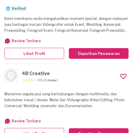
Verified
Kami membantu anda mengabadikan moment special, dengan melayani
jasa berbagai macam Videografer untuk Event, Wedding, Komersial,
Prewedding, Fotografi Event, Fotografi Komersial, Fotografi Prewedding,
Photo Booth dan Event MC, Dan membantu produk anda menjadi lebih
Review Terbaru
menarik dengan jasa Fotografi Produk, maupun Fotografi Makanan.
Lihat Profil
Dapatkan Penawaran
4B Creative
0.0
( 0 review )
Menerima segala jasa yang berhubungan dengan multimedia, dan
kebutuhan visual / desain. Mulai dari Videography Video Editing, Photo
Comercial, Wedding cinematic dan Documantation.
Review Terbaru