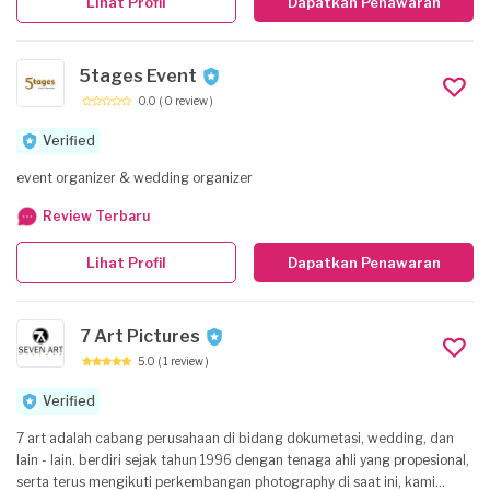
Lihat Profil
Dapatkan Penawaran
5tages Event
0.0
( 0 review )
Verified
event organizer & wedding organizer
Review Terbaru
Lihat Profil
Dapatkan Penawaran
7 Art Pictures
5.0
( 1 review )
Verified
7 art adalah cabang perusahaan di bidang dokumetasi, wedding, dan
lain - lain. berdiri sejak tahun 1996 dengan tenaga ahli yang propesional,
serta terus mengikuti perkembangan photography di saat ini, kami