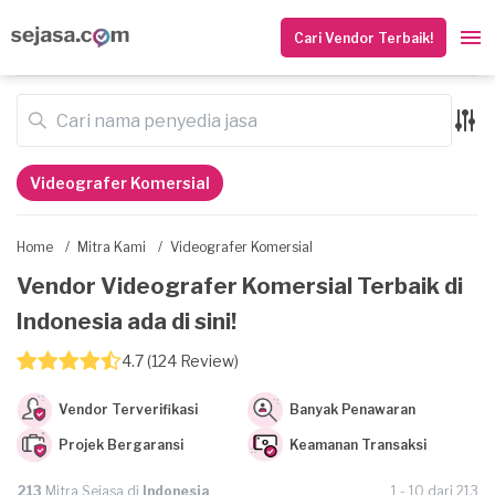
Cari Vendor Terbaik!
Videografer Komersial
Home
/
Mitra Kami
/
Videografer Komersial
Vendor Videografer Komersial Terbaik di
Indonesia ada di sini!
4.7 (124 Review)
Vendor Terverifikasi
Banyak Penawaran
Projek Bergaransi
Keamanan Transaksi
213
Mitra Sejasa di
Indonesia
1 - 10 dari 213