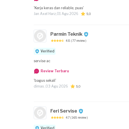
'Kerja keras dan reliable, puas'
Jan Axel Harz,
01 Agu 2026
5,0
Parmin Teknik
4.8
( 77 review )
Verified
servise ac
Review Terbaru
'bagus sekali'
dimas ,
03 Agu 2026
5,0
Feri Servise
4.7
( 165 review )
Verified