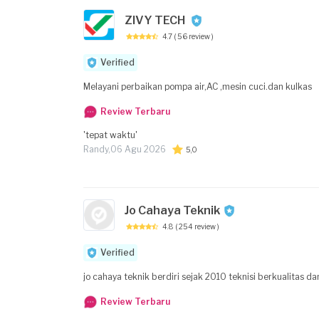
ZIVY TECH
4.7
( 56 review )
Verified
Melayani perbaikan pompa air,AC ,mesin cuci.dan kulkas
Review Terbaru
'tepat waktu'
Randy,
06 Agu 2026
5,0
Jo Cahaya Teknik
4.8
( 254 review )
Verified
jo cahaya teknik berdiri sejak 2010 teknisi berkualitas 
Review Terbaru