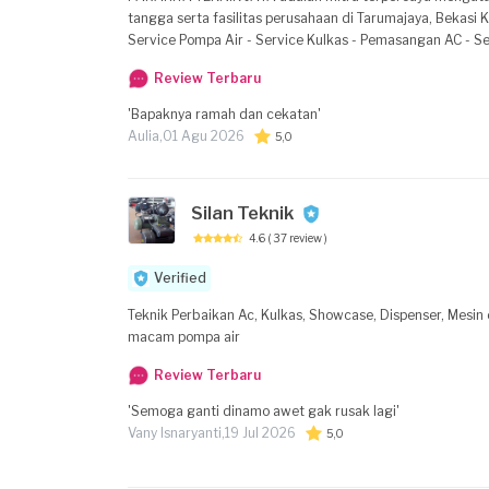
tangga serta fasilitas perusahaan di Tarumajaya, Bekasi Kabupaten, Jawa Barat. Layanan utama kami - Kelist
Service Pompa Air - Service Kulkas - Pemasangan AC - Service AC Perusahaan Keunggulan PARAHITA TEKNIK 
dan bersertifikasi BNSP serta KEMENAKER RI di bidang kelistrikan
Review Terbaru
responsif, dan penjelasan teknis yang mudah dimengerti. - Pekerjaan dilakukan dengan rapi dan efektif, sehingga solusi yang diberikan tepat sasaran
Hubungi kami - Hubungi PARAHITA TEKNIK JAYA untuk penja
'Bapaknya ramah dan cekatan'
rumah tangga. Kami siap membantu dengan layanan profes
Aulia,
01 Agu 2026
5,0
Silan Teknik
4.6
( 37 review )
Verified
Teknik Perbaikan Ac, Kulkas, Showcase, Dispenser, Mesin
macam pompa air
Review Terbaru
'Semoga ganti dinamo awet gak rusak lagi'
Vany Isnaryanti,
19 Jul 2026
5,0