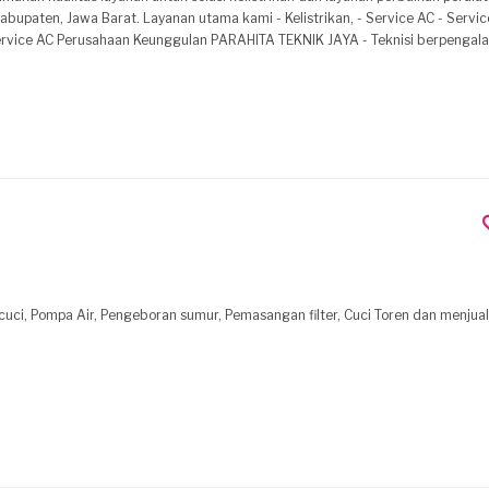
rikan, - Service AC - Service Mesin Cuci -
JAYA - Teknisi berpengalaman, terampil
 serta perbaikan alat rumah tangga dan fasilitas perusahaan. - Pelayanan ramah,
dwalan servis, konsultasi teknis, atau kebutuhan perbaikan kelistrikan dan 
ional dan solusi yang tepat guna.
 cuci, Pompa Air, Pengeboran sumur, Pemasangan filter, Cuci Toren dan menju