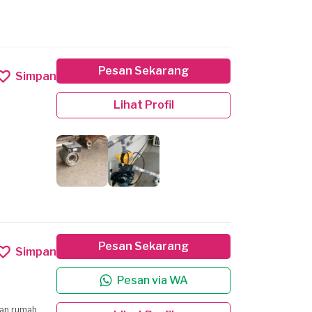
Pesan Sekarang
Simpan
Lihat Profil
Pesan Sekarang
Simpan
Pesan via WA
tan rumah