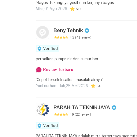
'Bagus. Tukangnya gesit dan kerjanya bagus. '
Mira,
01 Agu 2026
5,0
Beny Tehnik
4.3
( 41 review )
Verified
perbaikan pumpa air dan sumur bor
Review Terbaru
'Cepet terselelesaikan masalah airnya'
Yuni nurhamidah,
25 Mei 2026
5,0
PARAHITA TEKNIK JAYA
4.9
( 22 review )
Verified
PARAHITA TEKNIK JAYA adalah mitra terpercaya mengutama