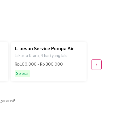
L. pesan Service Pompa Air
L. pesan Service Po
Jakarta Utara, 4 hari yang lalu
Jakarta Utara, 8 hari yang
Rp 100.000 - Rp 300.000
sekitar Rp 100.000
Selesai
Selesai
garansi!