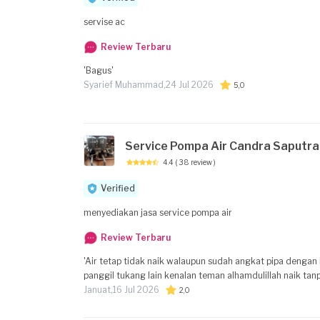
servise ac
Review Terbaru
'Bagus'
Syarief Muhammad,
24 Jul 2026
5,0
Service Pompa Air Candra Saputra
4.4
( 38 review )
Verified
menyediakan jasa service pompa air
Review Terbaru
'Air tetap tidak naik walaupun sudah angkat pipa dengan 
panggil tukang lain kenalan teman alhamdulillah naik tanp
Januat,
16 Jul 2026
2,0