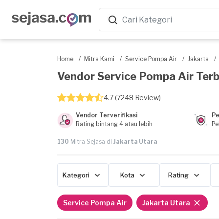
Home
/
Mitra Kami
/
Service Pompa Air
/
Jakarta
/
Vendor Service Pompa Air Terbai
4.7 (7248 Review)
Vendor Terverifikasi
Pe
Rating bintang 4 atau lebih
Pe
130
Mitra Sejasa di
Jakarta Utara
Kategori
Kota
Rating
Service Pompa Air
Jakarta Utara