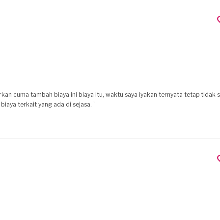
kan cuma tambah biaya ini biaya itu, waktu saya iyakan ternyata tetap tidak s
terkesan dia memang cuma ingin memaksimalkan semua biaya terkait yang ada di sejasa. '