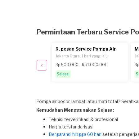
Permintaan Terbaru Service P
 Service Pompa Air
R. pesan Service Pompa Air
M
, sekitar 2 bulan yang
Jakarta Utara, 1 hari yang lalu
Ja
Rp 500.000 - Rp 1.000.000
Rp
00.000
Selesai
S
Pompa air bocor, lambat, atau mati total? Serahka
Kemudahan Menggunakan Sejasa:
Teknisi terverifikasi & profesional
Harga terstandarisasi
Bergaransi hingga 60 hari
setelah pengerja