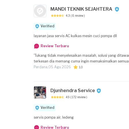
MANDI TEKNIK SEJAHTERA
4.3
( 8 review )
Verified
layanan jasa servis AC kulkas mesin cuci pompa dll
Review Terbaru
'Tukang tidak menyelesaikan masalah, solusi yang ditawar
Perdana,
05 Agu 2026
1,0
Djunhendra Service
4.9
( 172 review )
Verified
servis pompa air, ledeng
Review Terbaru