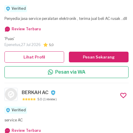
Verified
Penyedia jasa service peralatan elektronik , terima jual beli AC rusak ..dll
Review Terbaru
'Puas'
Epenetus,
27 Jul 2026
5,0
Lihat Profil
Pesan Sekarang
Pesan via WA
BERKAH AC
5.0
( 1 review )
Verified
service AC
Review Terbaru