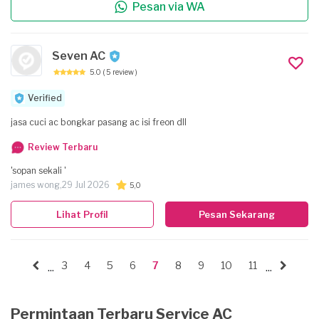
Pesan via WA
Seven AC
5.0
( 5 review )
Verified
jasa cuci ac bongkar pasang ac isi freon dll
Review Terbaru
'sopan sekali '
james wong,
29 Jul 2026
5,0
Lihat Profil
Pesan Sekarang
3
4
5
6
7
8
9
10
11
...
...
Permintaan Terbaru Service AC