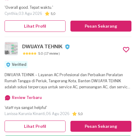
'Overall good. Tepat waktu.'
Cynthia,
03 Agu 2026
5,0
Lihat Profil
Pesan Sekarang
DWIJAYA TEHNIK
5.0
( 17 review )
Verified
DWIJAYA TEHNIK – Layanan AC Profesional dan Perbaikan Peralatan
Rumah Tangga di Periuk, Tangerang Kota, Banten DWIJAYA TEHNIK
adalah solusi terpercaya untuk service AC, pemasangan AC, dan service
AC perusahaan. Berbasis di Periuk, Tangerang Kota, kami melayani
Review Terbaru
perawatan, perbaikan, serta instalasi unit AC untuk kebutuhan rumah
maupun kantor. Layanan kami mencakup AC bocor, AC tidak dingin, AC
'staff nya sangat helpful'
rusak, bongkar pasang unit, pemasangan baru, serta pekerjaan terkait
Lanissa Karunia Kinanti,
06 Agu 2026
5,0
lainnya. Selain itu, kami juga melayani servis mesin cuci, kulkas, pompa
air, dan perangkat rumah tangga lainnya. Layanan utama: - Service AC
Lihat Profil
Pesan Sekarang
(perawatan, perbaikan, pengecekan berkala) - Pemasangan AC (instalasi
unit baru untuk rumah/in perusahaan) - Service AC Perusahaan