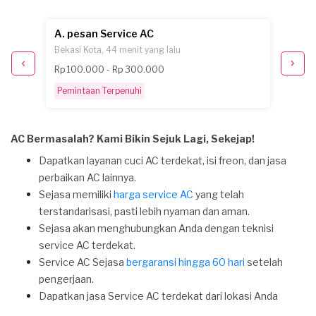
A. pesan Service AC
A. pe
Bekasi Kota, 44 menit yang lalu
Jakarta
Rp 100.000 - Rp 300.000
Rp 300
Pemintaan Terpenuhi
Pemint
AC Bermasalah? Kami Bikin Sejuk Lagi, Sekejap!
Dapatkan layanan cuci AC terdekat, isi freon, dan jasa
perbaikan AC lainnya.
Sejasa memiliki
harga service AC
yang telah
terstandarisasi, pasti lebih nyaman dan aman.
Sejasa akan menghubungkan Anda dengan teknisi
service AC terdekat.
Service AC Sejasa
bergaransi hingga 60 hari
setelah
pengerjaan.
Dapatkan jasa Service AC terdekat dari lokasi Anda