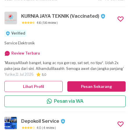
KURNIA JAYA TEKNIK (Vaccinated)
4.6
( 56 review )
Verified
Service Elektronik
Review Terbaru
'MaasyaAllaah banget, kang ac nya gercep, sat set, no tipu². Udah 2x
pake jasa dari sini. Alhamdulillaaahh. Semoga awet dan jangka panjang'
Yurike,
11 Jul 2026
5,0
Lihat Profil
Pesan Sekarang
Pesan via WA
Depokoil Service
4.0
( 4 review )