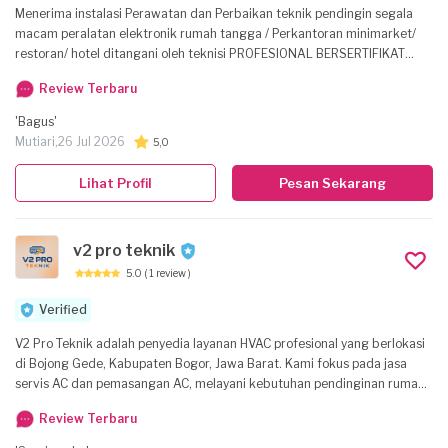
Menerima instalasi Perawatan dan Perbaikan teknik pendingin segala
macam peralatan elektronik rumah tangga / Perkantoran minimarket/
restoran/ hotel ditangani oleh teknisi PROFESIONAL BERSERTIFIKAT
BNSP.
Review Terbaru
'Bagus'
Mutiari,
26 Jul 2026
5,0
Lihat Profil
Pesan Sekarang
v2 pro teknik
5.0
( 1 review )
Verified
V2 Pro Teknik adalah penyedia layanan HVAC profesional yang berlokasi
di Bojong Gede, Kabupaten Bogor, Jawa Barat. Kami fokus pada jasa
servis AC dan pemasangan AC, melayani kebutuhan pendinginan rumah
maupun kantor dengan teknisi berpengalaman, peralatan modern, dan
Review Terbaru
suku cadang asli. Misi kami adalah memberikan solusi pendinginan yang
handal, hemat energi, dan tahan lama untuk pelanggan di wilayah Bogor