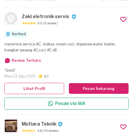
Zaki eletronik servis
5.0
( 8 review )
Verified
menerima service AC , kulkas, mesin cuci, dispenser,water heater,
bongkar pasang AC,cuci AC dll
Review Terbaru
'Good'
Nisa,
02 Agu 2026
5,0
Lihat Profil
Pesan Sekarang
Pesan via WA
Mutiara Teknik
4.6
( 74 review )