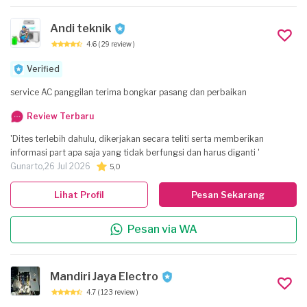
Andi teknik
4.6
( 29 review )
Verified
service AC panggilan terima bongkar pasang dan perbaikan
Review Terbaru
'Dites terlebih dahulu, dikerjakan secara teliti serta memberikan
informasi part apa saja yang tidak berfungsi dan harus diganti '
Gunarto,
26 Jul 2026
5,0
Lihat Profil
Pesan Sekarang
Pesan via WA
Mandiri Jaya Electro
4.7
( 123 review )