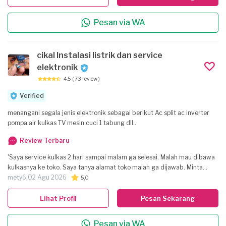
Pesan via WA
cikal Instalasi listrik dan service
elektronik
4.5
( 73 review )
Verified
menangani segala jenis elektronik sebagai berikut Ac split ac inverter
pompa air kulkas TV mesin cuci 1 tabung dll..
Review Terbaru
'Saya service kulkas 2 hari sampai malam ga selesai. Malah mau dibawa
kulkasnya ke toko. Saya tanya alamat toko malah ga dijawab. Minta
kembali uang katanya dipotong 50% yg berarti 700rb. Total yg saya
mety6,
02 Agu 2026
5,0
bayar 1,4 jt. Ditelfon malah ga kooperatif. Sangat kecewa '
Lihat Profil
Pesan Sekarang
Pesan via WA