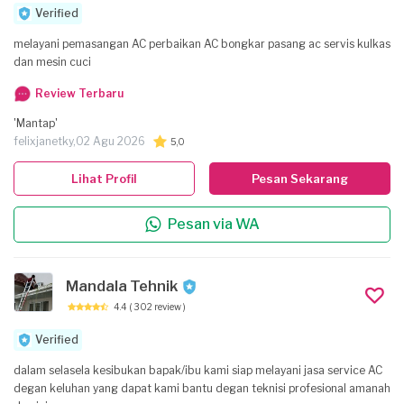
Verified
melayani pemasangan AC perbaikan AC bongkar pasang ac servis kulkas
dan mesin cuci
Review Terbaru
'Mantap'
felixjanetky,
02 Agu 2026
5,0
Lihat Profil
Pesan Sekarang
Pesan via WA
Mandala Tehnik
4.4
( 302 review )
Verified
dalam selasela kesibukan bapak/ibu kami siap melayani jasa service AC
degan keluhan yang dapat kami bantu degan teknisi profesional amanah