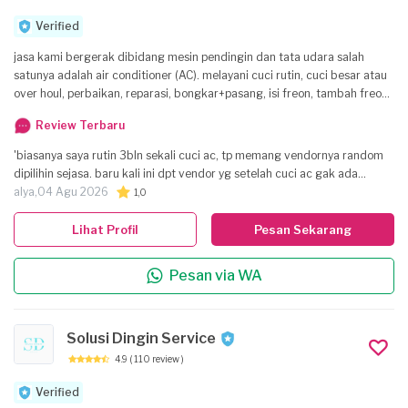
Verified
jasa kami bergerak dibidang mesin pendingin dan tata udara salah
satunya adalah air conditioner (AC). melayani cuci rutin, cuci besar atau
over houl, perbaikan, reparasi, bongkar+pasang, isi freon, tambah freon
dll.
Review Terbaru
'biasanya saya rutin 3bln sekali cuci ac, tp memang vendornya random
dipilihin sejasa. baru kali ini dpt vendor yg setelah cuci ac gak ada
dingin2nya. sama aja kaya sebelumnya pdhl biasanya habis cuci ac, suhu
alya,
04 Agu 2026
1,0
24 itu dinginnya udh bisa sampe keluar ruangan. ini 16 pun gak dingin.
minta lgsg dirating 5 pas selesai, tp di whatsapp ditanyain knp malah ga
Lihat Profil
Pesan Sekarang
dingin, ga dibales.'
Pesan via WA
Solusi Dingin Service
4.9
( 110 review )
Verified