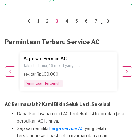
1
2
3
4
5
6
7
...
Permintaan Terbaru Service AC
A. pesan Service AC
C.A. 
Jakarta Timur, 16 menit yang lalu
Jakarta
sekitar Rp 100.000
sekita
Pemintaan Terpenuhi
Pemint
AC Bermasalah? Kami Bikin Sejuk Lagi, Sekejap!
Dapatkan layanan cuci AC terdekat, isi freon, dan jasa
perbaikan AC lainnya.
Sejasa memiliki
harga service AC
yang telah
terstandarisasi, pasti lebih nyaman dan aman.