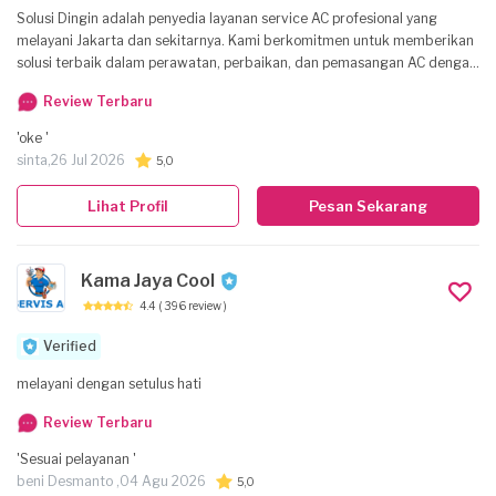
Solusi Dingin adalah penyedia layanan service AC profesional yang
melayani Jakarta dan sekitarnya. Kami berkomitmen untuk memberikan
solusi terbaik dalam perawatan, perbaikan, dan pemasangan AC dengan
harga yang kompetitif serta kualitas layanan yang terpercaya.
Review Terbaru
'oke '
sinta,
26 Jul 2026
5,0
Lihat Profil
Pesan Sekarang
Kama Jaya Cool
4.4
( 396 review )
Verified
melayani dengan setulus hati
Review Terbaru
'Sesuai pelayanan '
beni Desmanto ,
04 Agu 2026
5,0