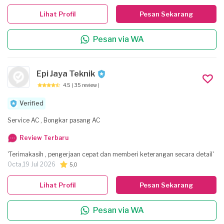
Lihat Profil
Pesan Sekarang
Pesan via WA
Epi Jaya Teknik
4.5
( 35 review )
Verified
Service AC , Bongkar pasang AC
Review Terbaru
'Terimakasih , pengerjaan cepat dan memberi keterangan secara detail'
Octa,
19 Jul 2026
5,0
Lihat Profil
Pesan Sekarang
Pesan via WA