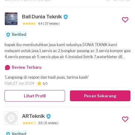
Bali Dunia Teknik
4.4
( 37 review )
Verified
bapak ibu membutuhkan jasa kami solusinya DUNIA TEKNIK kami
melayani untuk jasa 1.servis ac 2.bongkar pasang ac 3.servis kompor gas
4.servis pompa air 5.servis pipa air 6.instalasi listrik 7,waterhieter dll
semoga kami bisa membantu bapak ibu kejujuran utama kami.
Review Terbaru
'Langsung di respon dan hasil puas, terima kasih'
Diah,
27 Jun 2024
5,0
Lihat Profil
Pesan Sekarang
ARTeknik
3.8
( 8 review )
Verified