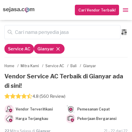
Cari Vendor Terbaik!
Service AC
Gianyar
Home
/
Mitra Kami
/
Service AC
/
Bali
/
Gianyar
Vendor Service AC Terbaik di Gianyar ada
di sini!
4.8 (560 Review)
Vendor Terverifikasi
Pemesanan Cepat
Harga Terjangkau
Pekerjaan Bergaransi
22
Mitra Sejasa di
Gianyar
21 - 22 dari 22