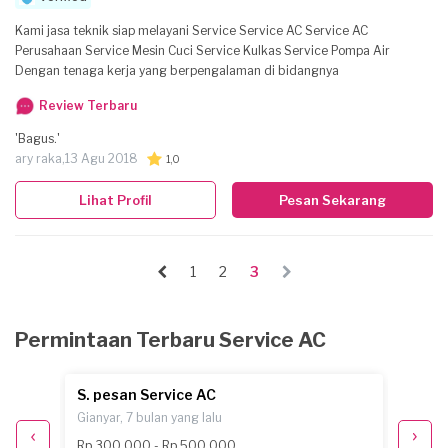
Kami jasa teknik siap melayani Service Service AC Service AC
Perusahaan Service Mesin Cuci Service Kulkas Service Pompa Air
Dengan tenaga kerja yang berpengalaman di bidangnya
Review Terbaru
'Bagus.'
ary raka,
13 Agu 2018
1,0
Lihat Profil
Pesan Sekarang
1
2
3
Permintaan Terbaru Service AC
S. pesan Service AC
C. pe
Gianyar, 7 bulan yang lalu
Gianyar
Rp 300.000 - Rp 500.000