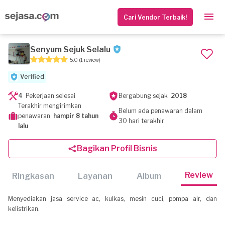
Cari Vendor Terbaik!
Senyum Sejuk Selalu
5.0
(1 review)
Verified
4
Pekerjaan selesai
Bergabung sejak
2018
Terakhir mengirimkan
Belum ada penawaran dalam
penawaran
hampir 8 tahun
30 hari terakhir
lalu
Bagikan Profil Bisnis
Review
Ringkasan
Layanan
Album
Menyediakan jasa service ac, kulkas, mesin cuci, pompa air, dan
kelistrikan.