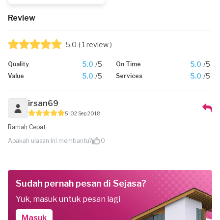
Review
5.0
( 1 review )
5.0
/5
5.0
/5
Quality
On Time
5.0
/5
5.0
/5
Value
Services
irsan69
5
02 Sep 2018
Ramah Cepat
Apakah ulasan ini membantu?
0
Sudah pernah pesan di Sejasa?
Yuk, masuk untuk pesan lagi
Masuk