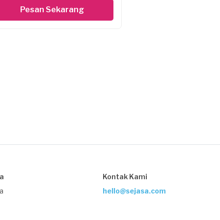
Pesan Sekarang
sa
Kontak Kami
ja
hello@sejasa.com