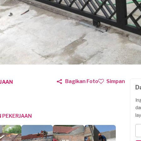
Bagikan Foto
Simpan
JAAN
D
In
da
la
 PEKERJAAN