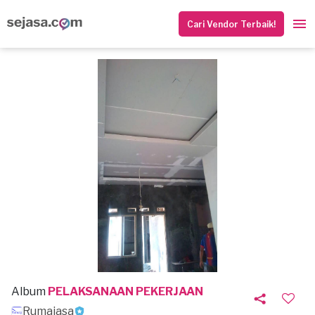
Cari Vendor Terbaik!
Album
PELAKSANAAN PEKERJAAN
Rumajasa