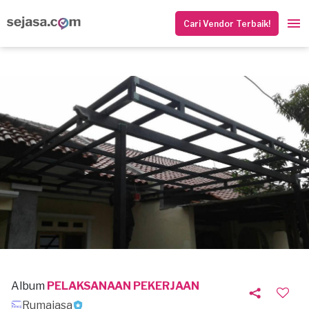
Cari Vendor Terbaik!
Album
PELAKSANAAN PEKERJAAN
Rumajasa