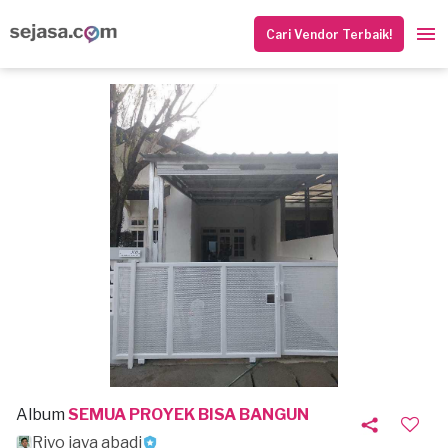
Cari Vendor Terbaik!
Album
SEMUA PROYEK BISA BANGUN
Riyo jaya abadi