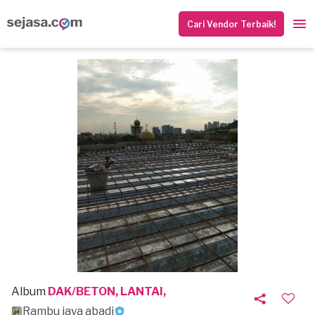
Cari Vendor Terbaik!
Album
DAK/BETON, LANTAI,
Rambu jaya abadi