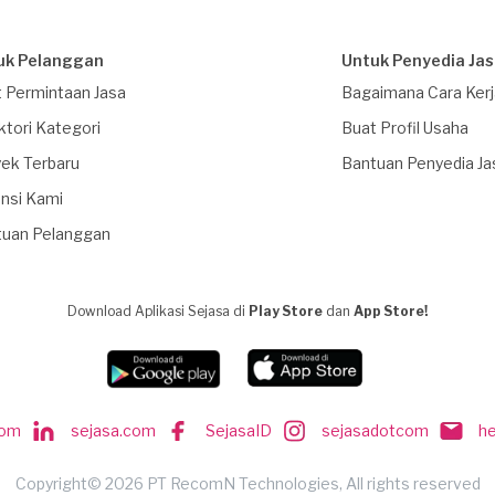
uk Pelanggan
Untuk Penyedia Ja
 Permintaan Jasa
Bagaimana Cara Ker
ktori Kategori
Buat Profil Usaha
ek Terbaru
Bantuan Penyedia Ja
nsi Kami
tuan Pelanggan
Download Aplikasi Sejasa di
Play Store
dan
App Store!
com
sejasa.com
SejasaID
sejasadotcom
h
Copyright© 2026 PT RecomN Technologies, All rights reserved