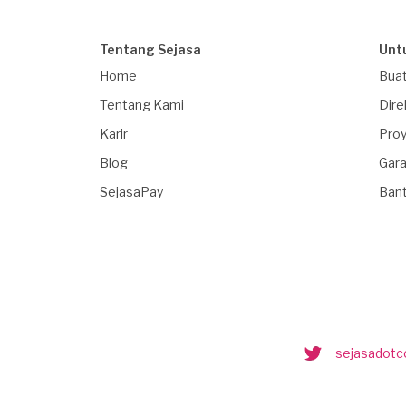
Tentang Sejasa
Unt
Home
Buat
Tentang Kami
Dire
Karir
Proy
Blog
Gara
SejasaPay
Ban
sejasadot