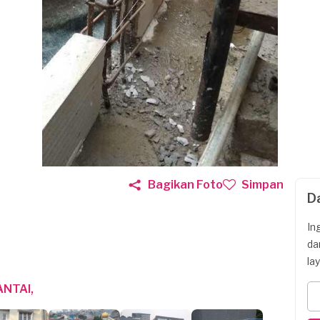
Bagikan Foto
Simpan
D
In
da
la
ANTAI,