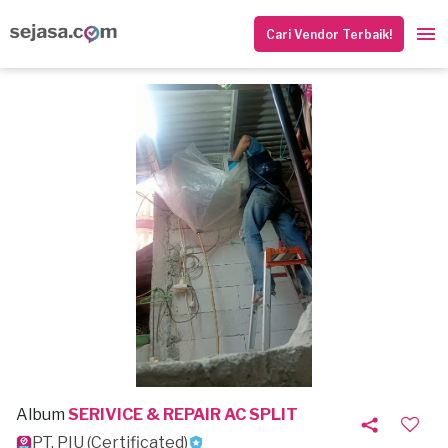
Cari Vendor Terbaik!
Album
SERIVICE & REPAIR AC SPLIT
PT. PIU (Certificated)