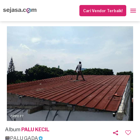
Cari Vendor Terbaik!
Album
PALU KECIL
PALU GADA