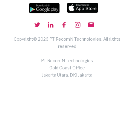
Copyright© 2026 PT RecomN Technologies, All rights
reserved
PT RecomN Technologies
Gold Coast Office
Jakarta Utara, DKI Jakarta