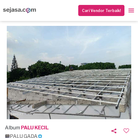
Cari Vendor Terbaik!
Album
PALU KECIL
PALU GADA