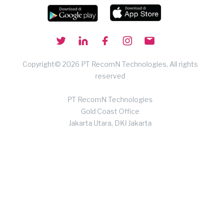
Copyright© 2026 PT RecomN Technologies, All rights
reserved
PT RecomN Technologies
Gold Coast Office
Jakarta Utara, DKI Jakarta