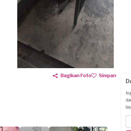
Bagikan Foto
Simpan
D
In
da
la