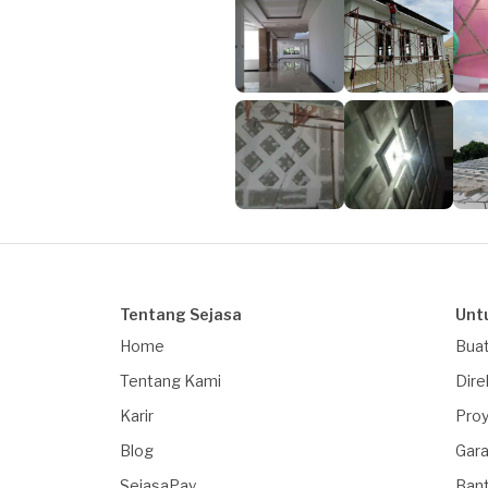
Tentang Sejasa
Unt
Home
Buat
Tentang Kami
Dire
Karir
Proy
Blog
Gara
SejasaPay
Ban