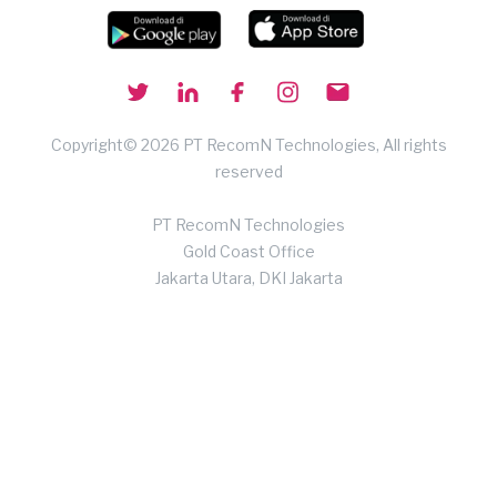
Copyright© 2026 PT RecomN Technologies, All rights
reserved
PT RecomN Technologies
Gold Coast Office
Jakarta Utara, DKI Jakarta