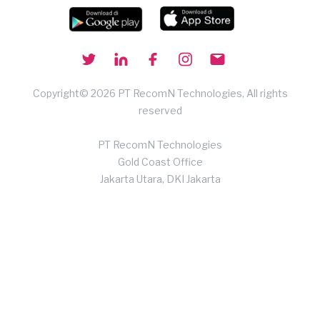
Copyright© 2026 PT RecomN Technologies, All rights
reserved
PT RecomN Technologies
Gold Coast Office
Jakarta Utara, DKI Jakarta