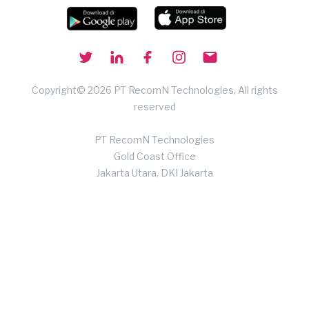
Copyright© 2026 PT RecomN Technologies, All rights
reserved
PT RecomN Technologies
Gold Coast Office
Jakarta Utara, DKI Jakarta