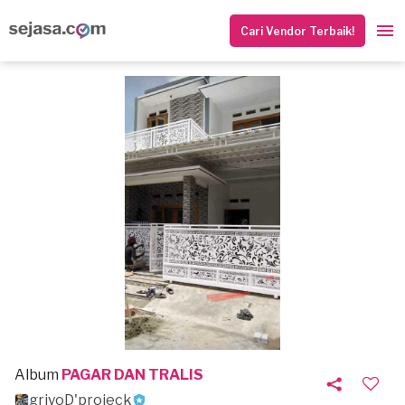
Cari Vendor Terbaik!
Album
PAGAR DAN TRALIS
griyoD'projeck