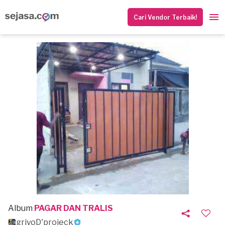
Cari Vendor Terbaik!
Album
PAGAR DAN TRALIS
griyoD'projeck