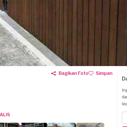
Bagikan Foto
Simpan
D
In
da
la
ALIS