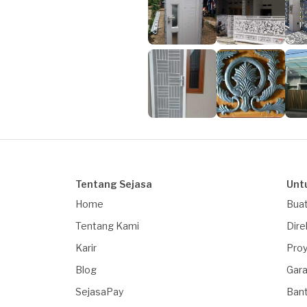
Tentang Sejasa
Unt
Home
Buat
Tentang Kami
Dire
Karir
Proy
Blog
Gara
SejasaPay
Ban