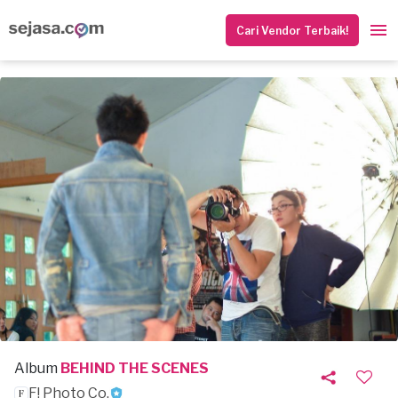
Cari Vendor Terbaik!
Album
BEHIND THE SCENES
F! Photo Co.