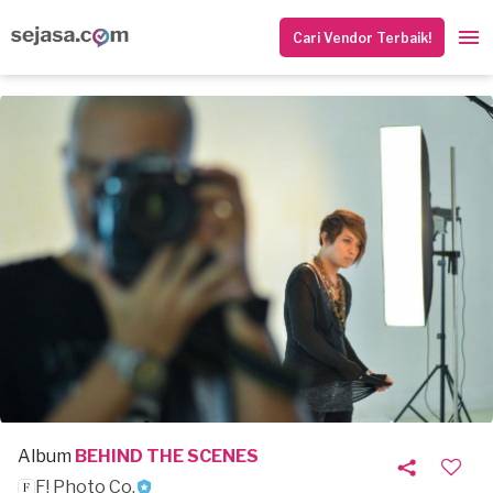
Cari Vendor Terbaik!
Album
BEHIND THE SCENES
F! Photo Co.