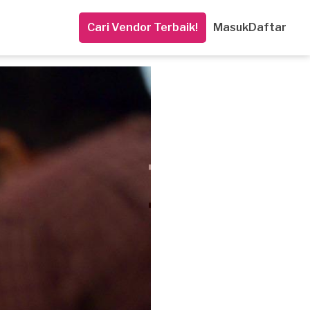
Cari Vendor Terbaik!
Masuk
Daftar