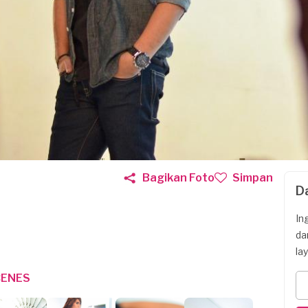
Bagikan Foto
Simpan
D
In
da
la
CENES