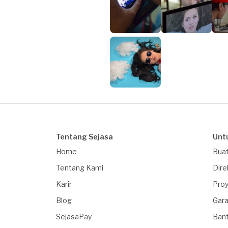
Tentang Sejasa
Unt
Home
Buat
Tentang Kami
Dire
Karir
Proy
Blog
Gara
SejasaPay
Ban