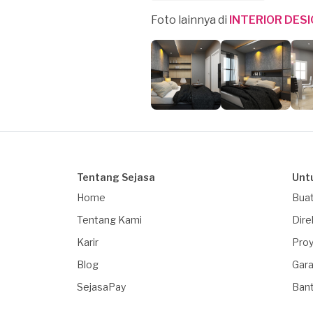
Foto lainnya di
INTERIOR DES
Tentang Sejasa
Unt
Home
Buat
Tentang Kami
Dire
Karir
Proy
Blog
Gara
SejasaPay
Ban