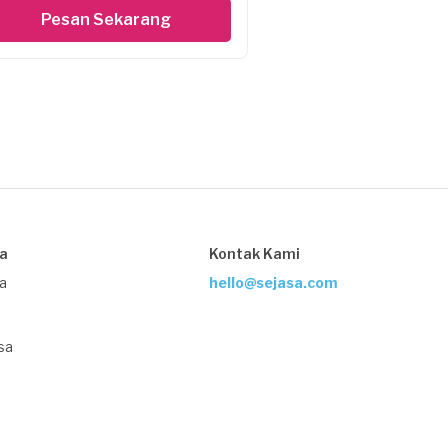
Pesan Sekarang
sa
Kontak Kami
ja
hello@sejasa.com
sa