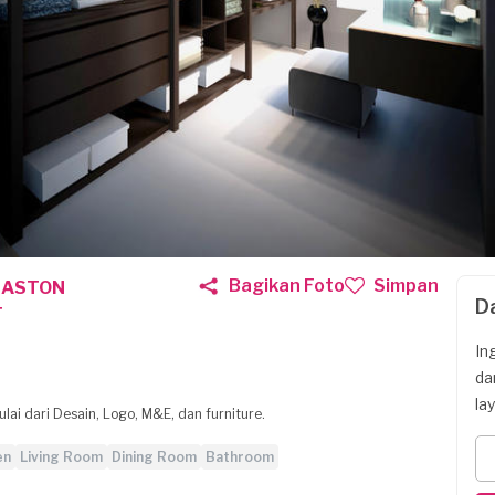
Bagikan Foto
Simpan
R ASTON
D
T
In
da
la
ai dari Desain, Logo, M&E, dan furniture.
en
Living Room
Dining Room
Bathroom