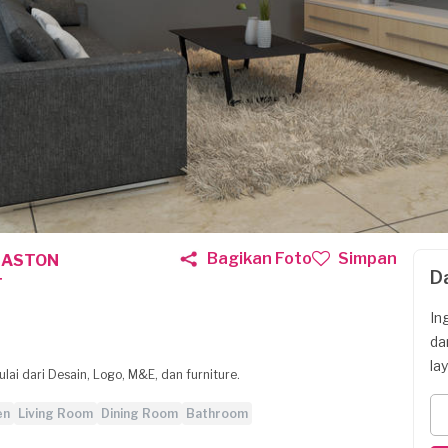
Bagikan Foto
Simpan
R ASTON
D
T
In
da
la
ai dari Desain, Logo, M&E, dan furniture.
en
Living Room
Dining Room
Bathroom