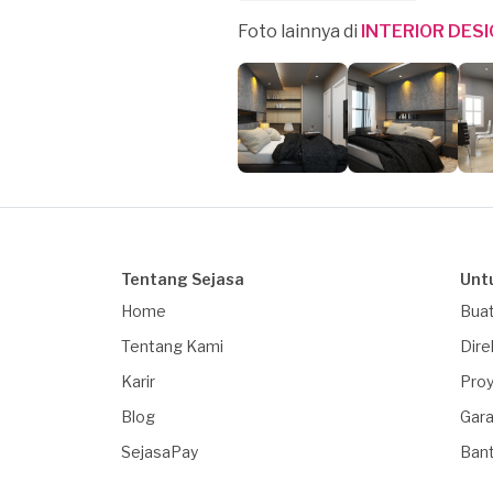
Foto lainnya di
INTERIOR DES
Tentang Sejasa
Unt
Home
Buat
Tentang Kami
Dire
Karir
Proy
Blog
Gara
SejasaPay
Ban