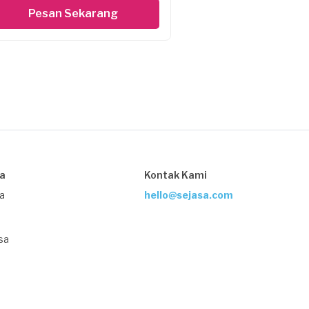
Pesan Sekarang
sa
Kontak Kami
ja
hello@sejasa.com
sa