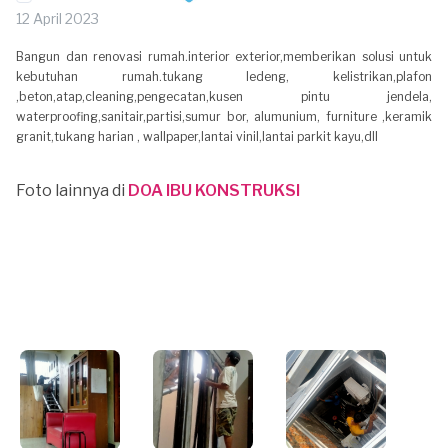
12 April 2023
Bangun dan renovasi rumah.interior exterior,memberikan solusi untuk
kebutuhan rumah.tukang ledeng, kelistrikan,plafon
,beton,atap,cleaning,pengecatan,kusen pintu jendela,
waterproofing,sanitair,partisi,sumur bor, alumunium, furniture ,keramik
granit,tukang harian , wallpaper,lantai vinil,lantai parkit kayu,dll
Foto lainnya di
DOA IBU KONSTRUKSI