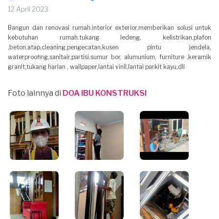
12 April 2023
Bangun dan renovasi rumah.interior exterior,memberikan solusi untuk
kebutuhan rumah.tukang ledeng, kelistrikan,plafon
,beton,atap,cleaning,pengecatan,kusen pintu jendela,
waterproofing,sanitair,partisi,sumur bor, alumunium, furniture ,keramik
granit,tukang harian , wallpaper,lantai vinil,lantai parkit kayu,dll
Foto lainnya di
DOA IBU KONSTRUKSI