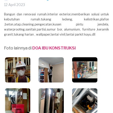
12 April 2023
Bangun dan renovasi rumah.interior exterior,memberikan solusi untuk
kebutuhan rumah.tukang ledeng, kelistrikan,plafon
,beton,atap,cleaning,pengecatan,kusen pintu jendela,
waterproofing,sanitair,partisi,sumur bor, alumunium, furniture ,keramik
granit,tukang harian , wallpaper,lantai vinil,lantai parkit kayu,dll
Foto lainnya di
DOA IBU KONSTRUKSI