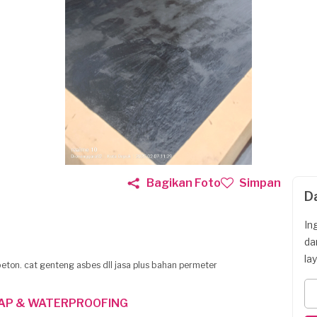
Bagikan Foto
Simpan
D
In
da
la
eton. cat genteng asbes dll jasa plus bahan permeter
TAP & WATERPROOFING