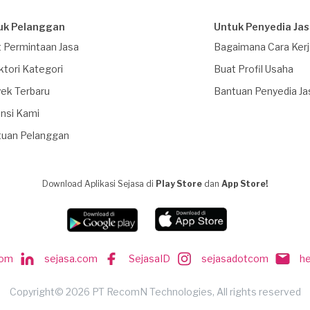
uk Pelanggan
Untuk Penyedia Ja
 Permintaan Jasa
Bagaimana Cara Ker
ktori Kategori
Buat Profil Usaha
ek Terbaru
Bantuan Penyedia Ja
nsi Kami
tuan Pelanggan
Download Aplikasi Sejasa di
Play Store
dan
App Store!
com
sejasa.com
SejasaID
sejasadotcom
h
Copyright© 2026 PT RecomN Technologies, All rights reserved