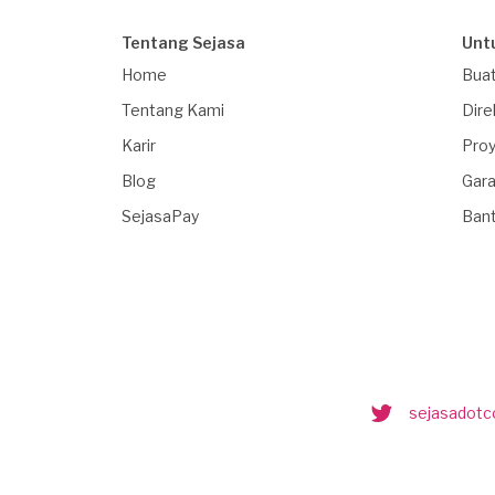
Tentang Sejasa
Unt
Home
Buat
Tentang Kami
Dire
Karir
Proy
Blog
Gara
SejasaPay
Ban
sejasadot